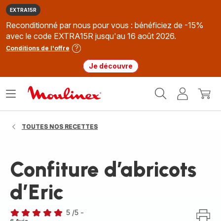
EXTRA15R
Reconditionné par nous pour vous : bénéficiez de -15%
avec le code EXTRA15R jusqu'au 16 août 2026.
Conditions de l'offre
Je découvre
Accueil
Ouvrir
Mon
Mon
Moulinex
le
compte
panie
menu
TOUTES NOS RECETTES
Confiture d’abricots
d’Eric
5
/5
-