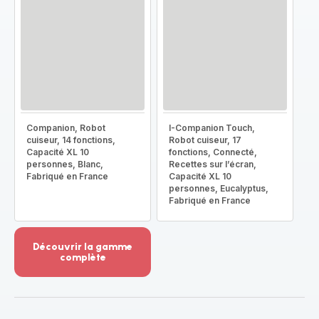
Companion, Robot
I-Companion Touch,
cuiseur, 14 fonctions,
Robot cuiseur, 17
Capacité XL 10
fonctions, Connecté,
personnes, Blanc,
Recettes sur l’écran,
Fabriqué en France
Capacité XL 10
personnes, Eucalyptus,
Fabriqué en France
Découvrir la gamme
complète
Voir
plus...
-
Découvrir