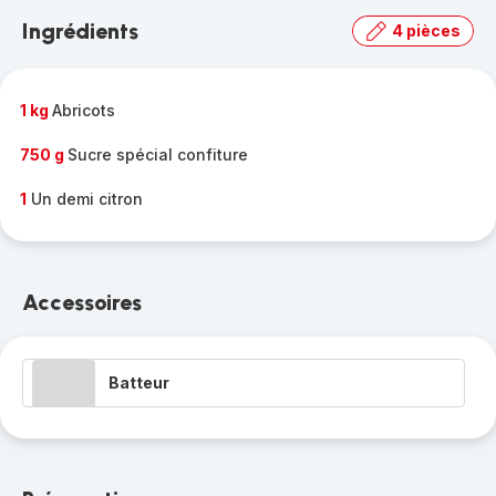
la
Ingrédients
4 pièces
gamme
complète
-
1 kg
Abricots
750 g
Sucre spécial confiture
1
Un demi citron
Accessoires
Batteur