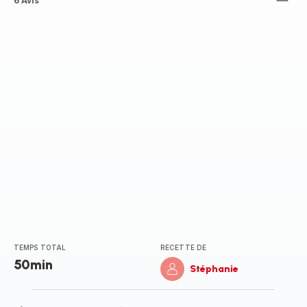
Avis
6 Avis
5
étoiles
(moyenne)
TEMPS TOTAL
RECETTE DE
50min
Stéphanie