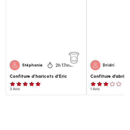
Confiture
Confiture
d’haricots
d’abricots
d’Eric
2h 17min
Stéphanie
Dridri
Confiture d’haricots d’Eric
Confiture d’abrico
Avis
3 Avis
Avis
1 Avis
5
3
étoiles
étoiles
(moyenne)
(moyenne)