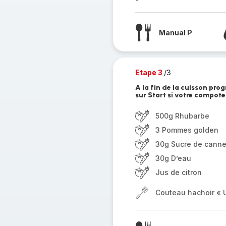
Manual P
Etape 3
/3
A la fin de la cuisson pr
sur Start si votre compot
500g Rhubarbe
3 Pommes golden
30g Sucre de cann
30g D’eau
Jus de citron
Couteau hachoir « U