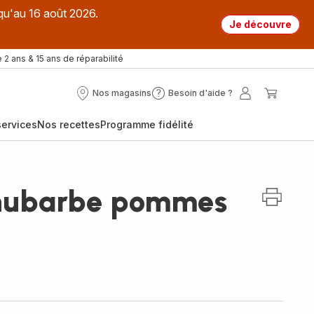
qu'au 16 août 2026.
Je découvre
 2 ans & 15 ans de réparabilité
Nos magasins
Besoin d'aide ?
Nos
Besoin
Mon
Mon
magasins
d'aide
compte
panier
ervices
Nos recettes
Programme fidélité
?
hubarbe pommes