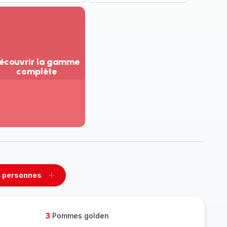
écouvrir la gamme
complète
ir
us...
couvrir
amme
mplète
 personnes
rimer
Ajouter
sonnes
personnes
3
Pommes golden