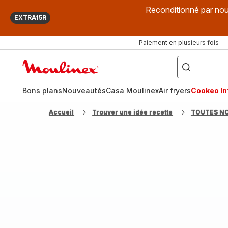
Reconditionné par nou
EXTRA15R
Paiement en plusieurs fois
["Que
recherchez-
Accueil
vous
?",
Moulinex
"Cookeo",
"Air
fryer",
Bons plans
Nouveautés
Casa Moulinex
Air fryers
Cookeo Inf
"Companion"]
Accueil
Trouver une idée recette
TOUTES N