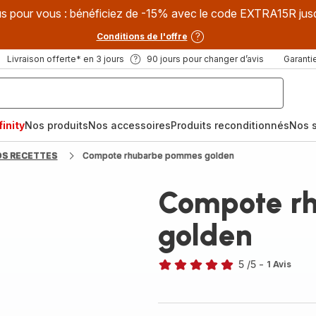
s pour vous : bénéficiez de -15% avec le code EXTRA15R jus
Conditions de l'offre
Livraison offerte* en 3 jours
90 jours pour changer d’avis
Garantie
inity
Nos produits
Nos accessoires
Produits reconditionnés
Nos s
OS RECETTES
Compote rhubarbe pommes golden
Compote r
golden
5
/5
-
1 Avis
Avis
5
étoiles