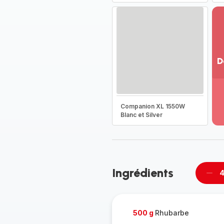
D
Vo
pl
-
Companion XL 1550W
Dé
Blanc et Silver
la
g
co
-
Ingrédients
4
Supp
per
500 g
Rhubarbe