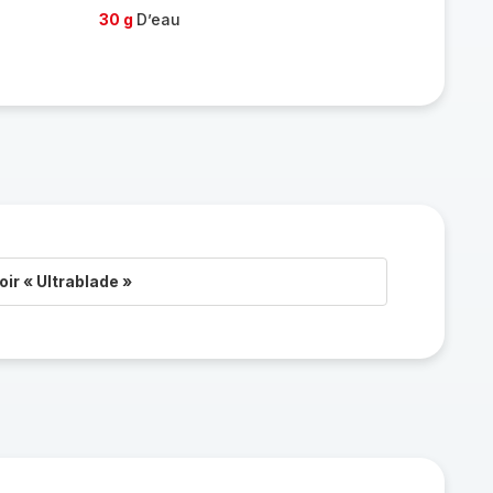
30 g
D’eau
ir « Ultrablade »