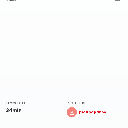
Avis
3 Avis
5
étoiles
(moyenne)
TEMPS TOTAL
RECETTE DE
34min
petitpapanoel