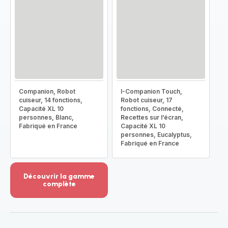
Companion, Robot
I-Companion Touch,
cuiseur, 14 fonctions,
Robot cuiseur, 17
Capacité XL 10
fonctions, Connecté,
personnes, Blanc,
Recettes sur l’écran,
Fabriqué en France
Capacité XL 10
personnes, Eucalyptus,
Fabriqué en France
Découvrir la gamme
complète
Voir
plus...
-
Découvrir