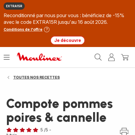
EXTRA15R
Reconditionné par nous pour vous : bénéficiez de -15%
avec le code EXTRA15R jusqu'au 16 août 2026.
Conditions de l'offre
Je découvre
Accueil
Ouvrir
Mon
Mon
Moulinex
le
compte
panie
menu
TOUTES NOS RECETTES
Compote pommes
poires & cannelle
5
/5
-