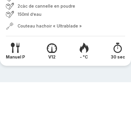
2càc de cannelle en poudre
150ml d’eau
Couteau hachoir « Ultrablade »
Manuel P
V12
- °C
30 sec