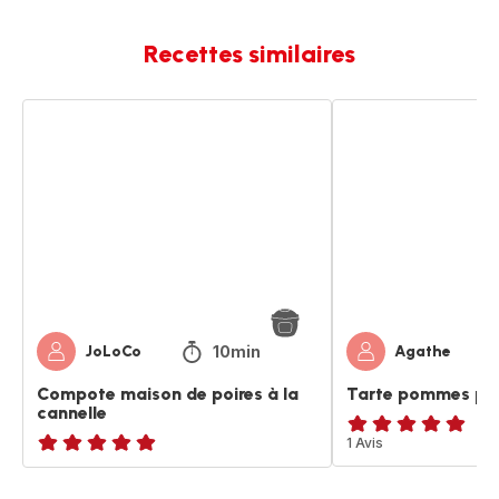
Recettes similaires
Compote
Tarte
maison
pommes
de
poires
poires
cannelle
à
la
cannelle
10min
JoLoCo
Agathe
Compote maison de poires à la
Tarte pommes poi
cannelle
Avis
1 Avis
ratings.NaN
5
étoiles