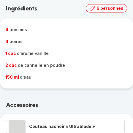
la
Ingrédients
6 personnes
gamme
complète
-
4
pommes
4
poires
1 càc
d’arôme vanille
2 càc
de cannelle en poudre
150 ml
d’eau
Accessoires
Couteau hachoir « Ultrablade »