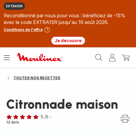
EXTRA15R
Reconditionné par nous pour vous : bénéficiez de -15%
avec le code EXTRA15R jusqu'au 16 août 2026.
Conditions de l'offre
Je découvre
Accueil
Ouvrir
Mon
Mon
Moulinex
le
compte
panie
menu
TOUTES NOS RECETTES
Citronnade maison
5
/5
-
Avis
12 Avis
5
étoiles