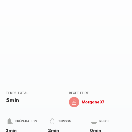
(moyenne)
TEMPS TOTAL
RECETTE DE
5min
Morgane37
PRÉPARATION
CUISSON
REPOS
3min
2min
0min