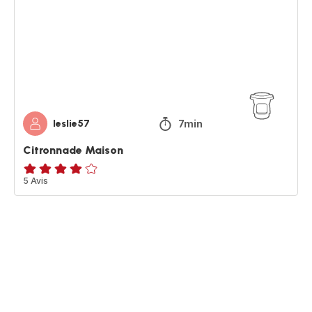
7min
leslie57
Citronnade Maison
Avis
5 Avis
4
étoiles
(moyenne)