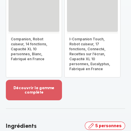
Companion, Robot
I-Companion Touch,
cuiseur, 14 fonctions,
Robot cuiseur, 17
Capacité XL 10
fonctions, Connecté,
personnes, Blanc,
Recettes sur l’écran,
Fabriqué en France
Capacité XL 10
personnes, Eucalyptus,
Fabriqué en France
Découvrir la gamme
complète
Voir
plus...
-
Découvrir
la
Ingrédients
5 personnes
gamme