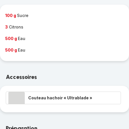
complète
-
100 g
Sucre
3
Citrons
500 g
Eau
500 g
Eau
Accessoires
Couteau hachoir « Ultrablade »
Préparation