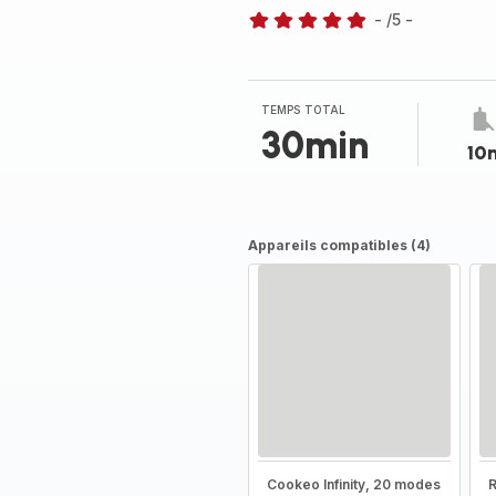
-
/5
-
Avis
5
étoiles
(moyenne)
TEMPS TOTAL
30min
10
Appareils compatibles (4)
Cookeo Infinity, 20 modes