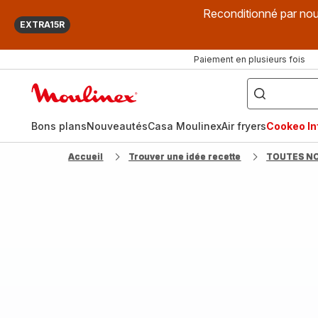
Reconditionné par nou
EXTRA15R
Paiement en plusieurs fois
["Que
recherchez-
Accueil
vous
?",
Moulinex
"Cookeo",
"Air
fryer",
Bons plans
Nouveautés
Casa Moulinex
Air fryers
Cookeo Inf
"Companion"]
Accueil
Trouver une idée recette
TOUTES N