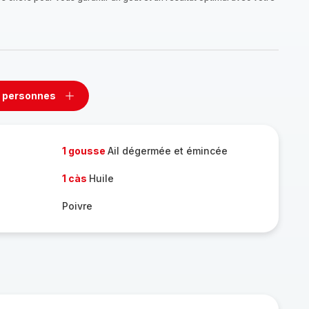
 personnes
rimer
Ajouter
sonnes
personnes
1 gousse
Ail dégermée et émincée
1 càs
Huile
Poivre