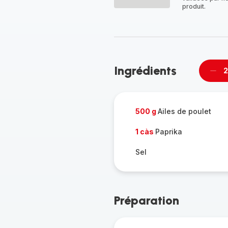
produit.
Ingrédients
2
Supp
per
500 g
Ailes de poulet
1 càs
Paprika
Sel
Préparation