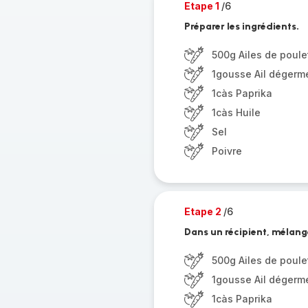
Etape 1
/6
Préparer les ingrédients.
500g Ailes de poule
1gousse Ail dégerm
1càs Paprika
1càs Huile
Sel
Poivre
Etape 2
/6
Dans un récipient, mélange
500g Ailes de poule
1gousse Ail dégerm
1càs Paprika