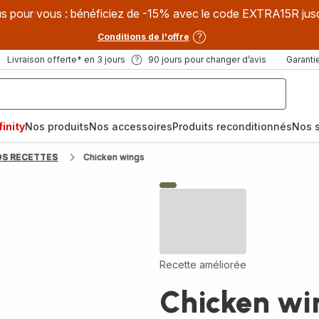
s pour vous : bénéficiez de -15% avec le code EXTRA15R jus
Conditions de l'offre
Livraison offerte* en 3 jours
90 jours pour changer d’avis
Garantie
inity
Nos produits
Nos accessoires
Produits reconditionnés
Nos s
OS RECETTES
Chicken wings
Recette améliorée
Chicken wi