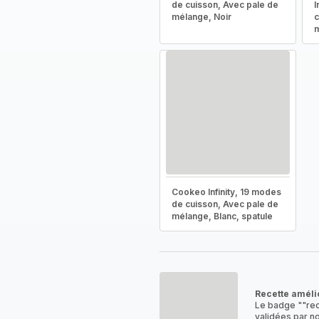
de cuisson, Avec pale de
I
mélange, Noir
c
m
Cookeo Infinity, 19 modes
de cuisson, Avec pale de
mélange, Blanc, spatule
Recette améli
Le badge ""rec
validées par no