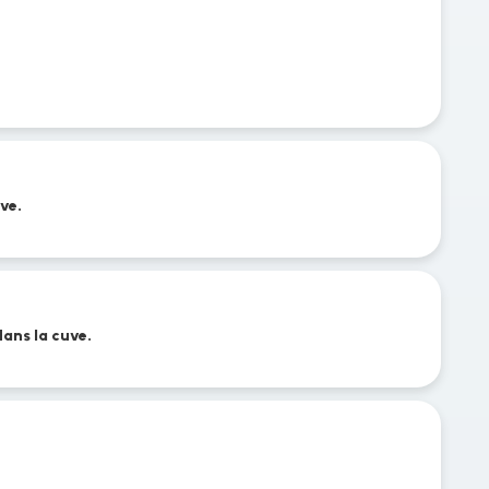
uve.
dans la cuve.