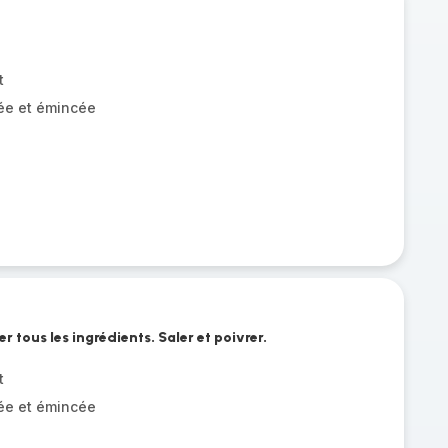
t
ée et émincée
r tous les ingrédients. Saler et poivrer.
t
ée et émincée