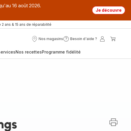
qu'au 16 août 2026.
Je découvre
 2 ans & 15 ans de réparabilité
Nos magasins
Besoin d'aide ?
Nos
Besoin
Mon
Mon
magasins
d'aide
compte
panier
ervices
Nos recettes
Programme fidélité
?
ngs