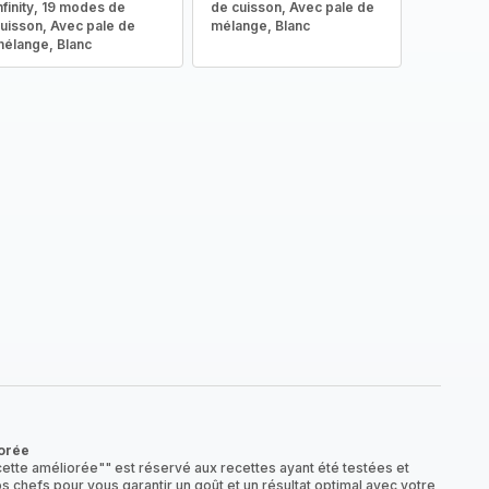
nfinity, 19 modes de
de cuisson, Avec pale de
uisson, Avec pale de
mélange, Blanc
élange, Blanc
orée
ette améliorée"" est réservé aux recettes ayant été testées et
s chefs pour vous garantir un goût et un résultat optimal avec votre