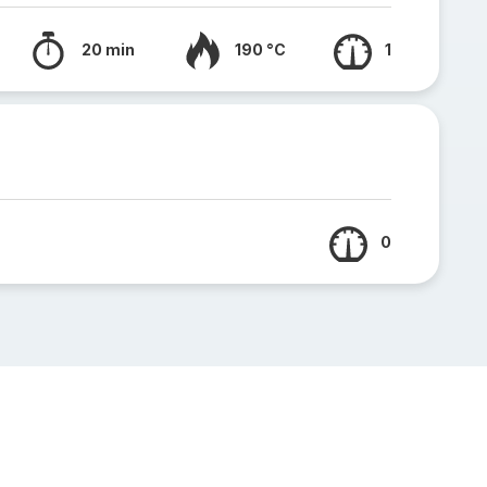
20 min
190 °C
1
0