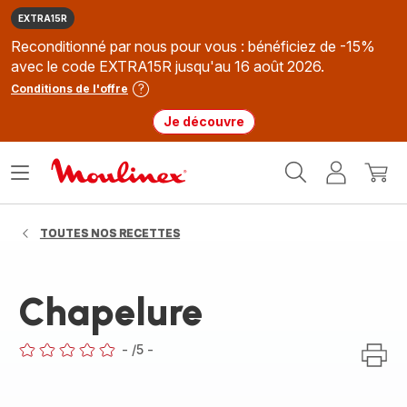
EXTRA15R
Reconditionné par nous pour vous : bénéficiez de -15%
avec le code EXTRA15R jusqu'au 16 août 2026.
Conditions de l'offre
Je découvre
Accueil
Ouvrir
Mon
Mon
Moulinex
le
compte
panie
menu
TOUTES NOS RECETTES
Chapelure
-
/5
-
ratings.0