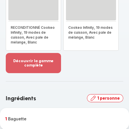
RECONDITIONNÉ Cookeo
Cookeo Infinity, 19 modes
Infinity, 19 modes de
de cuisson, Avec pale de
cuisson, Avec pale de
mélange, Blanc
mélange, Blanc
Découvrir la gamme
complète
Voir
plus...
-
Découvrir
la
Ingrédients
1 personne
gamme
complète
-
1
Baguette