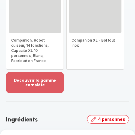
Companion, Robot
Companion XL - Bol tout
cuiseur, 14 fonctions,
inox
Capacité XL 10
personnes, Blanc,
Fabriqué en France
Découvrir la gamme
complète
Voir
plus...
-
Découvrir
la
Ingrédients
4 personnes
gamme
complète
-