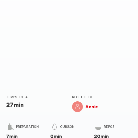
(moyenne)
TEMPS TOTAL
RECETTE DE
27min
Annie
PRÉPARATION
CUISSON
REPOS
7min
0min
20min