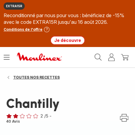
EXTRA15R
Reconditionné par nous pour vous : bénéficiez de -15%
avec le code EXTRA15R jusqu'au 16 août 2026.
Conditions de l'offre
Je découvre
Accueil
Ouvrir
Mon
Mon
Moulinex
le
compte
panie
menu
TOUTES NOS RECETTES
Chantilly
2
/5
-
Avis
40 Avis
2
étoiles