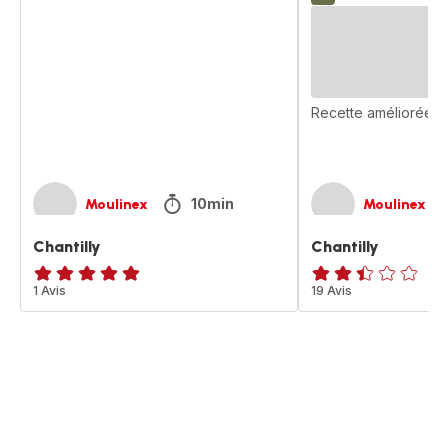
Recette améliorée
10min
Moulinex
Moulinex
Chantilly
Chantilly
Avis
1 Avis
ratings.2.4
19 Avis
5
étoiles
(moyenne)