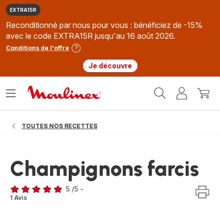
EXTRA15R
Reconditionné par nous pour vous : bénéficiez de -15%
avec le code EXTRA15R jusqu'au 16 août 2026.
Conditions de l'offre
Je découvre
Accueil
Ouvrir
Mon
Mon
Moulinex
le
compte
panie
menu
TOUTES NOS RECETTES
Champignons farcis
5
/5
-
Avis
1 Avis
5
étoiles