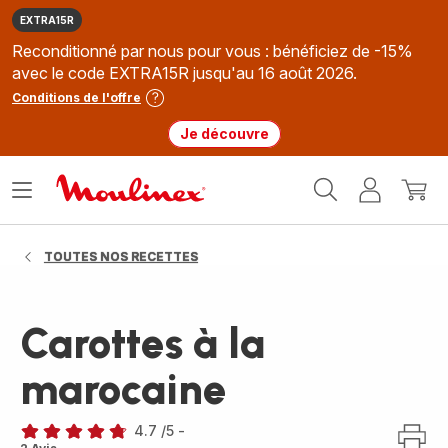
EXTRA15R
Reconditionné par nous pour vous : bénéficiez de -15%
avec le code EXTRA15R jusqu'au 16 août 2026.
Conditions de l'offre
Je découvre
Accueil
Ouvrir
Mon
Mon
Moulinex
le
compte
panie
menu
TOUTES NOS RECETTES
Carottes à la
marocaine
4.7
/5
-