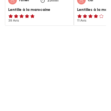
25min
fatker
Caï
Lentille à la marocaine
Lentilles à la mar
ratings.4.7
39 Avis
Avis
11 Avis
4
étoiles
(moyenne)