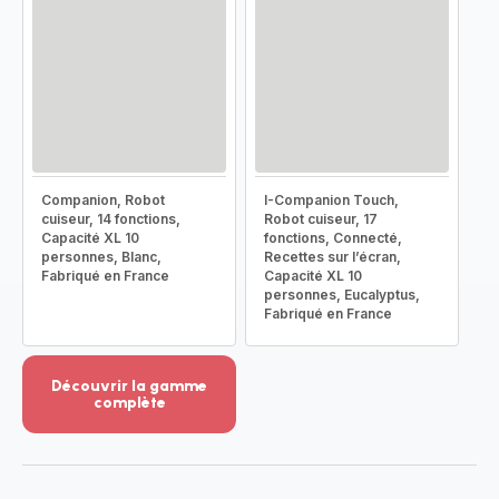
Companion, Robot
I-Companion Touch,
cuiseur, 14 fonctions,
Robot cuiseur, 17
Capacité XL 10
fonctions, Connecté,
personnes, Blanc,
Recettes sur l’écran,
Fabriqué en France
Capacité XL 10
personnes, Eucalyptus,
Fabriqué en France
Découvrir la gamme
complète
Voir
plus...
-
Découvrir