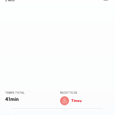
ratings.4.7
2 Avis
TEMPS TOTAL
RECETTE DE
41min
Tinou