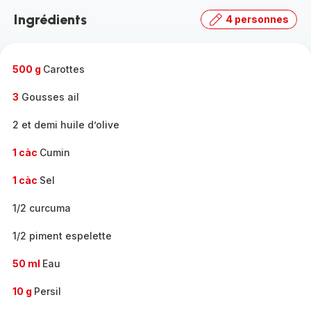
la
Ingrédients
4 personnes
gamme
complète
-
500 g
Carottes
3
Gousses ail
2 et demi huile d’olive
1 càc
Cumin
1 càc
Sel
1/2 curcuma
1/2 piment espelette
50 ml
Eau
10 g
Persil