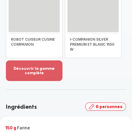
ROBOT CUISEUR CUSINE
I-COMPANION SILVER
COMPANION
PREMIUM ET BLANC 1550
W
Découvrir la gamme
complète
Voir
plus...
-
Découvrir
la
Ingrédients
6 personnes
gamme
complète
-
150 g
Farine