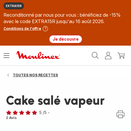
EXTRA15R
Reconditionné par nous pour vous : bénéficiez de -15%
avec le code EXTRA15R jusqu'au 16 août 2026.
Conditions de l'offre
Je découvre
Accueil
Ouvrir
Mon
Mon
Moulinex
le
compte
panie
menu
TOUTES NOS RECETTES
Cake salé vapeur
5
/5
-
Avis
2 Avis
5
étoiles