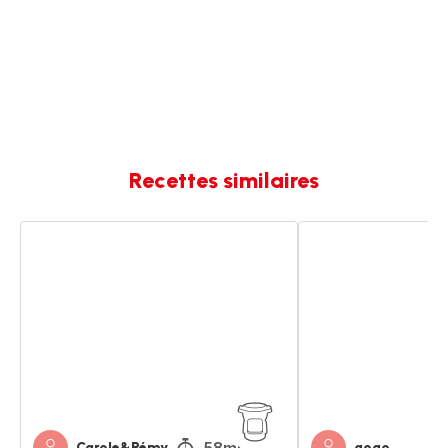
Recettes similaires
Cake
Cake
salé
salé
58min
Carole&Rémy
gogo