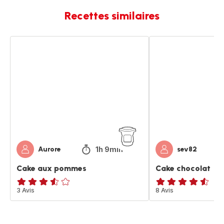
Recettes similaires
Cake
Cake
aux
chocolat
pommes
1h 9min
Aurore
sev82
Cake aux pommes
Cake chocolat
ratings.3.5
3 Avis
ratings.4.5
8 Avis