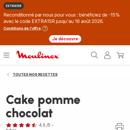
EXTRA15R
Reconditionné par nous pour vous : bénéficiez de -15%
avec le code EXTRA15R jusqu'au 16 août 2026.
Conditions de l'offre
Je découvre
Accueil
Ouvrir
Mon
Mon
Moulinex
le
compte
panie
menu
TOUTES NOS RECETTES
Cake pomme
chocolat
4.5
/5
-