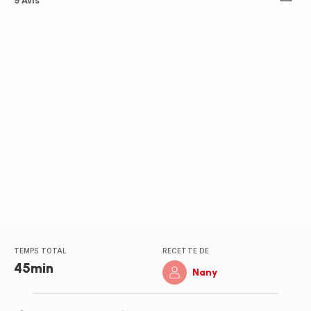
ratings.4.5
9 Avis
TEMPS TOTAL
RECETTE DE
45min
Nany