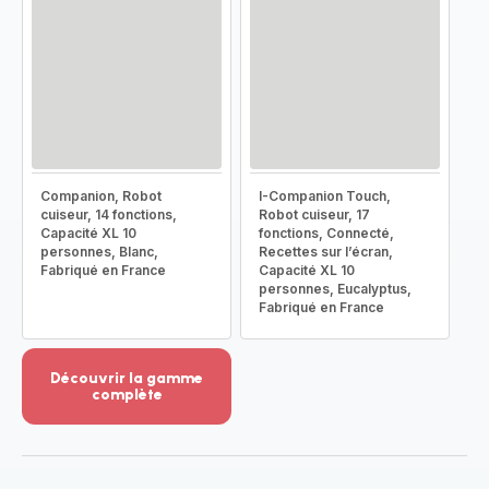
Companion, Robot
I-Companion Touch,
cuiseur, 14 fonctions,
Robot cuiseur, 17
Capacité XL 10
fonctions, Connecté,
personnes, Blanc,
Recettes sur l’écran,
Fabriqué en France
Capacité XL 10
personnes, Eucalyptus,
Fabriqué en France
Découvrir la gamme
complète
Voir
plus...
-
Découvrir