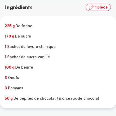
la
Ingrédients
1 pièce
gamme
complète
-
225 g
De farine
170 g
De sucre
1
Sachet de levure chimique
1
Sachet de sucre vanillé
100 g
De beurre
3
Oeufs
3
Pommes
50 g
De pépites de chocolat / morceaux de chocolat