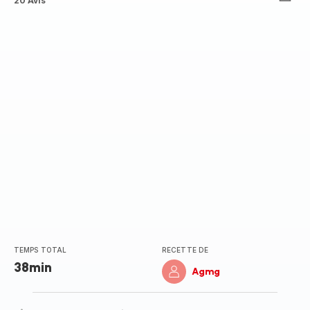
ratings.3.5
20 Avis
TEMPS TOTAL
RECETTE DE
38min
Agmg