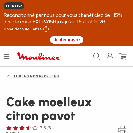
EXTRA15R
Reconditionné par nous pour vous : bénéficiez de -15%
avec le code EXTRA15R jusqu'au 16 août 2026.
Conditions de l'offre
Je découvre
Accueil
Ouvrir
Mon
Mon
Moulinex
le
compte
panie
menu
TOUTES NOS RECETTES
Cake moelleux
citron pavot
3.5
/5
-