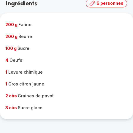
Ingrédients
6 personnes
gamme
complète
-
200 g
Farine
200 g
Beurre
100 g
Sucre
4
Oeufs
1
Levure chimique
1
Gros citron jaune
2 càs
Graines de pavot
3 càs
Sucre glace