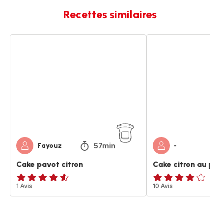
Recettes similaires
Cake
Cake
pavot
citron
citron
au
pavot
57min
Fayouz
-
Cake pavot citron
Cake citron au pa
ratings.4.5
1 Avis
ratings.3.8
10 Avis