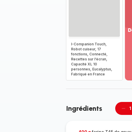
D
Vo
I-Companion Touch,
pl
Robot cuiseur, 17
-
fonctions, Connecté,
Dé
Recettes sur l’écran,
Capacité XL 10
la
personnes, Eucalyptus,
g
Fabriqué en France
co
-
Ingrédients
1
Supp
pièc
400 g
farine T45 de grua