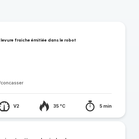
la levure fraiche émitiée dans le robot
r/concasser
V2
35 °C
5 min