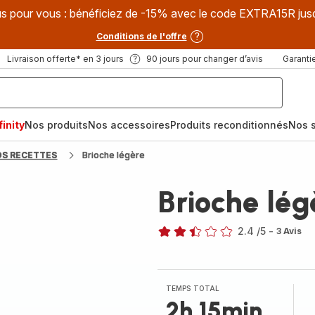
s pour vous : bénéficiez de -15% avec le code EXTRA15R jus
Conditions de l'offre
Livraison offerte* en 3 jours
90 jours pour changer d’avis
Garantie
inity
Nos produits
Nos accessoires
Produits reconditionnés
Nos s
OS RECETTES
Brioche légère
Brioche lég
2.4
/5
-
3 Avis
ratings.2.4
TEMPS TOTAL
2h 15min