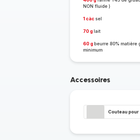
NON fluide )
1 càc
sel
70 g
lait
60 g
beurre 80% matière 
minimum
Accessoires
Couteau pour 