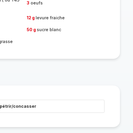
3
oeufs
12 g
levure fraiche
50 g
sucre blanc
grasse
pétrir/concasser