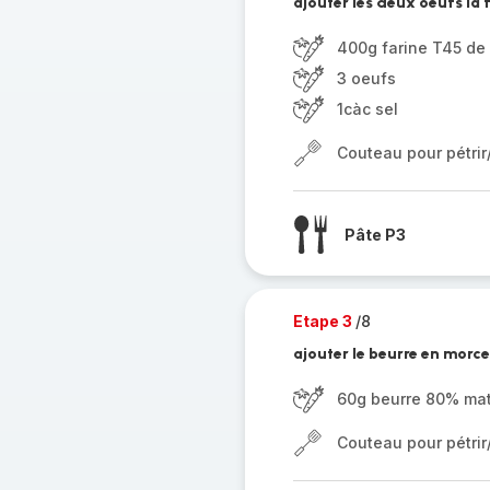
ajouter les deux oeufs la f
400g farine T45 de 
3 oeufs
1càc sel
Couteau pour pétri
Pâte P3
Etape 3
/8
ajouter le beurre en morce
60g beurre 80% mat
Couteau pour pétri