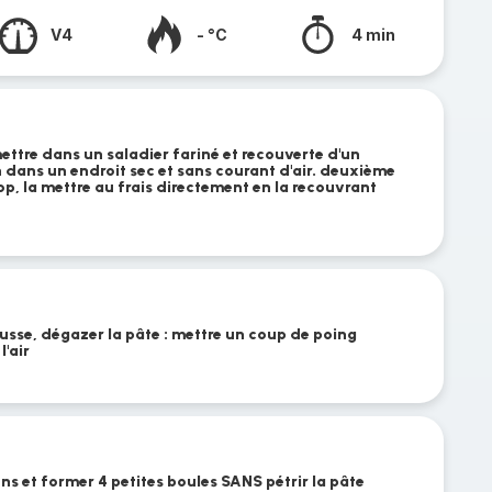
V4
- °C
4 min
 mettre dans un saladier fariné et recouverte d'un
1h dans un endroit sec et sans courant d'air. deuxième
trop, la mettre au frais directement en la recouvrant
usse, dégazer la pâte : mettre un coup de poing
l'air
ons et former 4 petites boules SANS pétrir la pâte