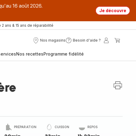
qu'au 16 août 2026.
Je découvre
 2 ans & 15 ans de réparabilité
Nos magasins
Besoin d'aide ?
Nos
Besoin
Mon
Mon
magasins
d'aide
compte
panier
ervices
Nos recettes
Programme fidélité
?
ère
PRÉPARATION
CUISSON
REPOS