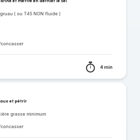
arine et mettre en dernier le sel
gruau ( ou T45 NON fluide )
r/concasser
4 min
aux et pétrir
ière grasse minimum
r/concasser