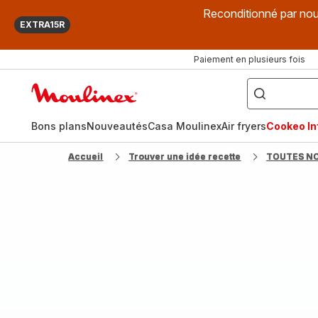
Reconditionné par nou
EXTRA15R
Paiement en plusieurs fois
["Que
recherchez-
Accueil
vous
?",
Moulinex
"Cookeo",
"Air
fryer",
Bons plans
Nouveautés
Casa Moulinex
Air fryers
Cookeo Inf
"Companion"]
Accueil
Trouver une idée recette
TOUTES N