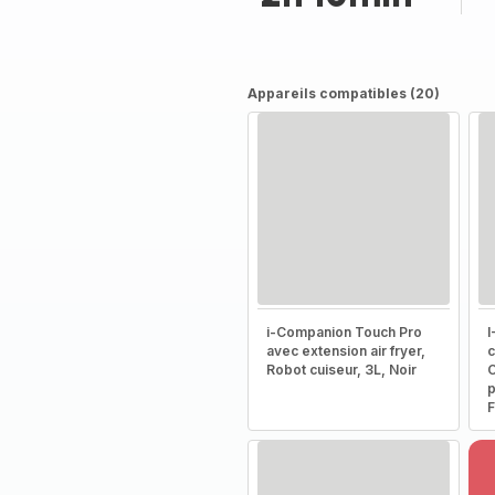
Appareils compatibles (20)
i-Companion Touch Pro
I
avec extension air fryer,
c
Robot cuiseur, 3L, Noir
C
p
F