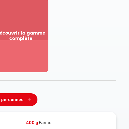
écouvrir la gamme
complète
ir
us...
couvrir
amme
mplète
 personnes
rimer
Ajouter
sonnes
personnes
400 g
Farine