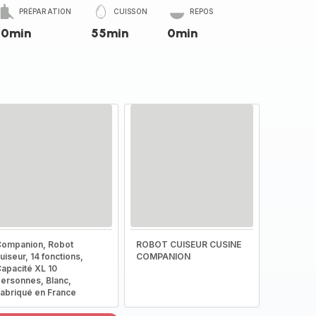
PRÉPARATION
CUISSON
REPOS
10min
55min
0min
ompanion, Robot
ROBOT CUISEUR CUSINE
uiseur, 14 fonctions,
COMPANION
apacité XL 10
ersonnes, Blanc,
abriqué en France