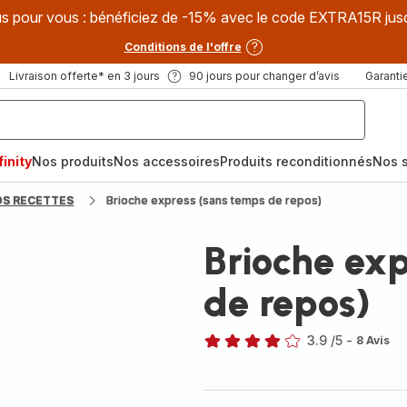
s pour vous : bénéficiez de -15% avec le code EXTRA15R jus
Conditions de l'offre
Livraison offerte* en 3 jours
90 jours pour changer d’avis
Garantie
inity
Nos produits
Nos accessoires
Produits reconditionnés
Nos s
OS RECETTES
Brioche express (sans temps de repos)
Brioche exp
de repos)
3.9
/5
-
8 Avis
ratings.3.9