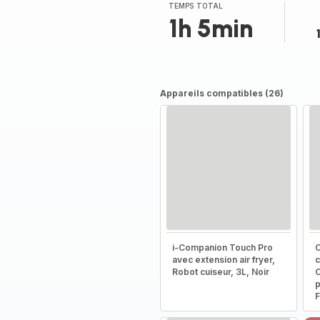
TEMPS TOTAL
1h 5min
Appareils compatibles (26)
i-Companion Touch Pro
C
avec extension air fryer,
c
Robot cuiseur, 3L, Noir
C
p
F