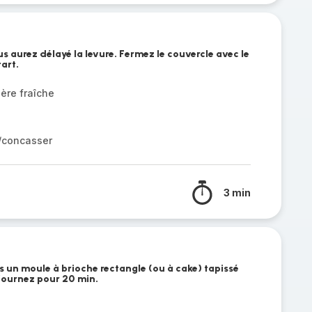
us aurez délayé la levure. Fermez le couvercle avec le
art.
ère fraîche
r/concasser
3 min
s un moule à brioche rectangle (ou à cake) tapissé
fournez pour 20 min.