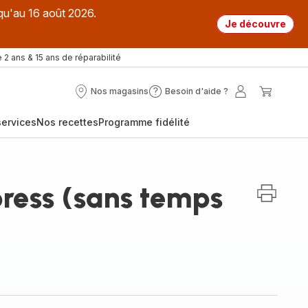
qu'au 16 août 2026.
Je découvre
 2 ans & 15 ans de réparabilité
Nos magasins
Besoin d'aide ?
Nos
Besoin
Mon
Mon
magasins
d'aide
compte
panier
ervices
Nos recettes
Programme fidélité
?
ress (sans temps