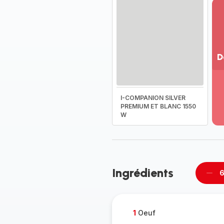
D
Vo
pl
-
I-COMPANION SILVER
Dé
PREMIUM ET BLANC 1550
W
la
g
co
-
Ingrédients
6
Supp
per
1
Oeuf