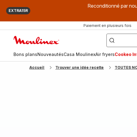
Reconditionné par nou
EXTRA15R
Paiement en plusieurs fois
["Que
recherchez-
Accueil
vous
?",
Moulinex
"Cookeo",
"Air
fryer",
Bons plans
Nouveautés
Casa Moulinex
Air fryers
Cookeo Inf
"Companion"]
Accueil
Trouver une idée recette
TOUTES N