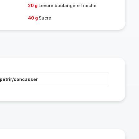
20 g
Levure boulangère fraîche
40 g
Sucre
pétrir/concasser