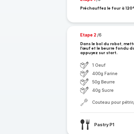
Préchauffez le four à 120
Etape 2
/6
Dans le bol du robot, mette
l’œuf et le beurre fondu d
appuyez sur start.
1 Oeuf
400g Farine
50g Beurre
40g Sucre
Couteau pour pétri
Pastry P1