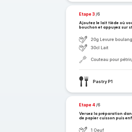
Etape 3
/6
Ajoutez le lait tiède où vo
bouchon et appuyez sur st
20g Levure boulang
30cl Lait
Couteau pour pétri
Pastry P1
Etape 4
/6
Versez la préparation dan
de papier cuisson puis en
1 Oeuf