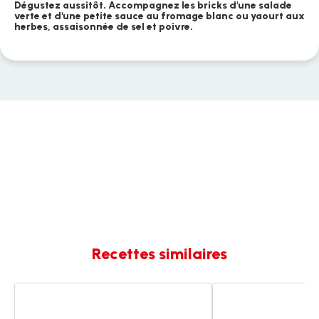
Dégustez aussitôt. Accompagnez les bricks d'une salade
verte et d'une petite sauce au fromage blanc ou yaourt aux
herbes, assaisonnée de sel et poivre.
Recettes similaires
Brick
Bricks
au
au
thon
thon