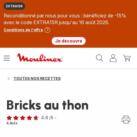
EXTRA15R
Reconditionné par nous pour vous : bénéficiez de -15%
avec le code EXTRA15R jusqu'au 16 août 2026.
Conditions de l'offre
Je découvre
Accueil
Ouvrir
Mon
Mon
Moulinex
le
compte
panie
menu
TOUTES NOS RECETTES
Bricks au thon
4.6
/5
-
ratings.4.6
4 Avis