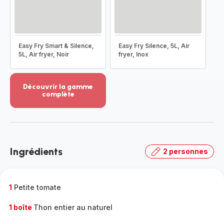
Easy Fry Smart & Silence,
Easy Fry Silence, 5L, Air
5L, Air fryer, Noir
fryer, Inox
Découvrir la gamme
complète
Voir
plus...
-
Découvrir
la
Ingrédients
2 personnes
gamme
complète
-
1
Petite tomate
1 boîte
Thon entier au naturel