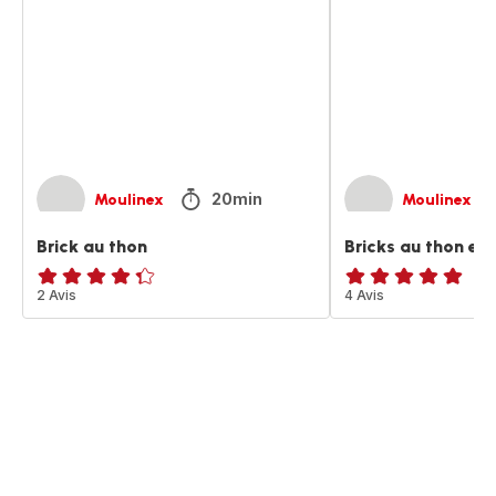
et
au
fromage
20min
Moulinex
Moulinex
Brick au thon
Bricks au thon et
ratings.4.3
2 Avis
Avis
4 Avis
5
étoiles
(moyenne)