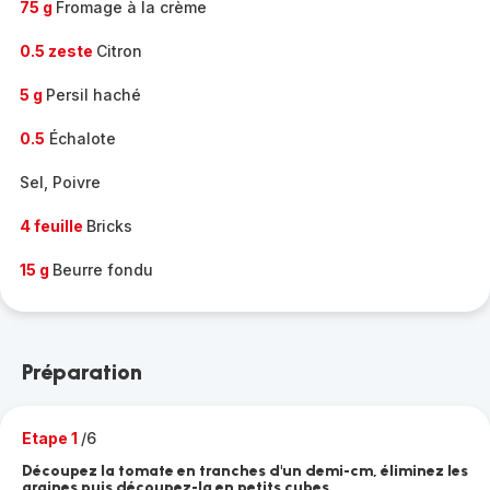
75 g
Fromage à la crème
0.5 zeste
Citron
5 g
Persil haché
0.5
Échalote
Sel, Poivre
4 feuille
Bricks
15 g
Beurre fondu
Préparation
Etape 1
/6
Découpez la tomate en tranches d'un demi-cm, éliminez les
graines puis découpez-la en petits cubes.