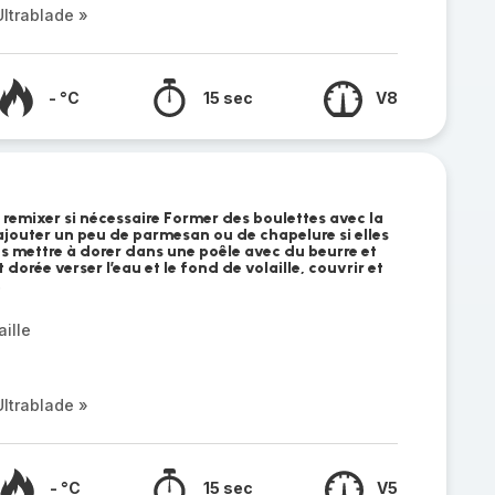
ltrablade »
- °C
15 sec
V8
t remixer si nécessaire Former des boulettes avec la
ajouter un peu de parmesan ou de chapelure si elles
es mettre à dorer dans une poêle avec du beurre et
t dorée verser l’eau et le fond de volaille, couvrir et
.
ille
ltrablade »
- °C
15 sec
V5