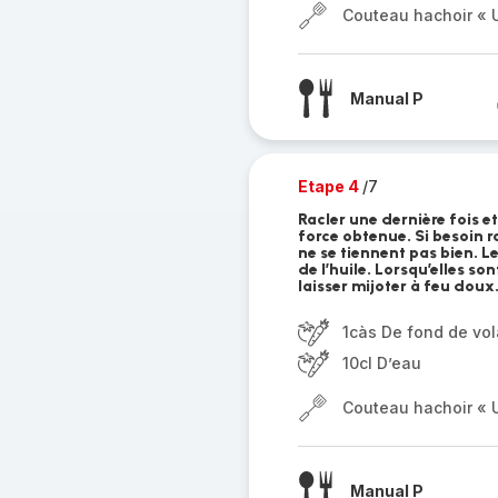
Couteau hachoir « U
Manual P
Etape 4
/7
Racler une dernière fois e
force obtenue. Si besoin r
ne se tiennent pas bien. L
de l’huile. Lorsqu’elles son
laisser mijoter à feu doux
1càs De fond de vola
10cl D’eau
Couteau hachoir « U
Manual P