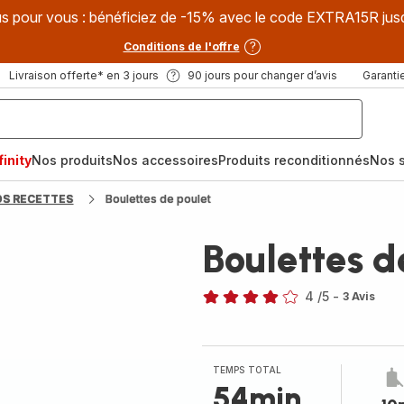
s pour vous : bénéficiez de -15% avec le code EXTRA15R jus
Conditions de l'offre
Livraison offerte* en 3 jours
90 jours pour changer d’avis
Garantie
inity
Nos produits
Nos accessoires
Produits reconditionnés
Nos s
OS RECETTES
Boulettes de poulet
Boulettes d
4
/5
-
3 Avis
Avis
4
étoiles
(moyenne)
TEMPS TOTAL
54min