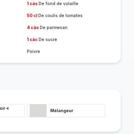
1 càs
De fond de volaille
50 cl
De coulis de tomates
4 càs
De parmesan
1 càc
De sucre
Poivre
ir «
Mélangeur