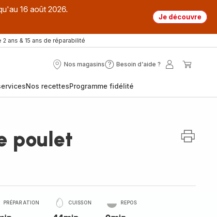
qu'au 16 août 2026.
Je découvre
 2 ans & 15 ans de réparabilité
Nos magasins
Besoin d'aide ?
Nos
Besoin
Mon
Mon
magasins
d'aide
compte
panier
ervices
Nos recettes
Programme fidélité
?
e poulet
PRÉPARATION
CUISSON
REPOS