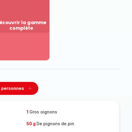
écouvrir la gamme
complète
ir
us...
couvrir
amme
mplète
 personnes
rimer
Ajouter
sonnes
personnes
1
Gros oignons
50 g
De pignons de pin