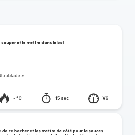
e couper et le mettre dans le bol
ltrablade »
- °C
15 sec
V6
pe de ce hacher et les mettre de côté pour la sauces