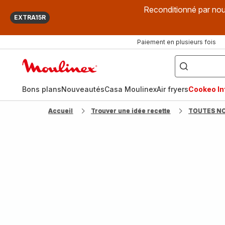
Reconditionné par nou
EXTRA15R
Paiement en plusieurs fois
["Que
recherchez-
Accueil
vous
?",
Moulinex
"Cookeo",
"Air
fryer",
Bons plans
Nouveautés
Casa Moulinex
Air fryers
Cookeo Inf
"Companion"]
Accueil
Trouver une idée recette
TOUTES N