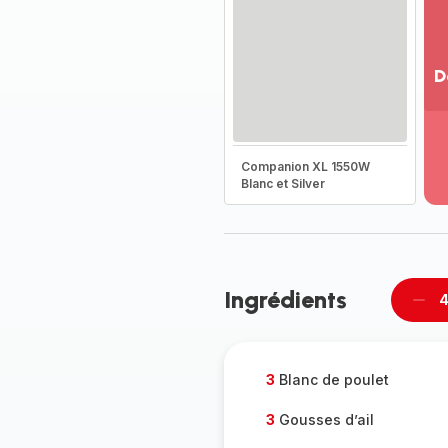
D
Vo
pl
-
Companion XL 1550W
Dé
Blanc et Silver
la
g
co
-
Ingrédients
4
Supp
per
3
Blanc de poulet
3
Gousses d’ail