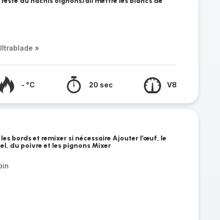
 reste du hachis oignons/ail mettre les blancs de
ltrablade »
- °C
20 sec
V8
les bords et remixer si nécessaire Ajouter l’œuf, le
el, du poivre et les pignons Mixer
pin