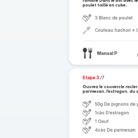
tomate Dans le bol avec le
poulet taillé en cube.
3 Blanc de poulet
Couteau hachoir « U
Manual P
Etape 3
/7
Ouvrez le couvercle racler 
parmesan, l’estragon, du s
50g De pignons de 
1càs D’estragon
1 Oeuf
4càs De parmesan