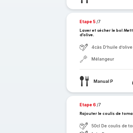
Etape 5
/7
Laver et sécher le bol Mettr
d’olive.
4càs D’huile d’olive
Mélangeur
Manual P
Etape 6
/7
Rajouter le coulis de tomat
50cl De coulis de t