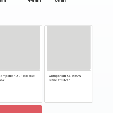
min
44min
0min
ompanion XL - Bol tout
Companion XL 1550W
nox
Blanc et Silver