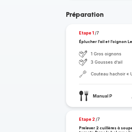
Préparation
Etape 1
/7
Éplucher l’ail et l’oignon L
1 Gros oignons
3 Gousses d’ail
Couteau hachoir « U
Manual P
Etape 2
/7
Prelever 2 cuillères à sou