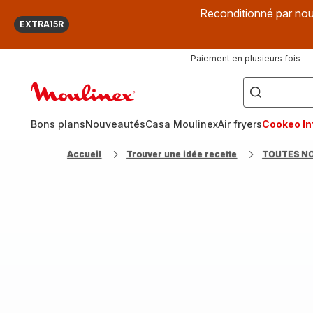
Reconditionné par nou
EXTRA15R
Paiement en plusieurs fois
["Que
recherchez-
Accueil
vous
?",
Moulinex
"Cookeo",
"Air
fryer",
Bons plans
Nouveautés
Casa Moulinex
Air fryers
Cookeo Inf
"Companion"]
Accueil
Trouver une idée recette
TOUTES N