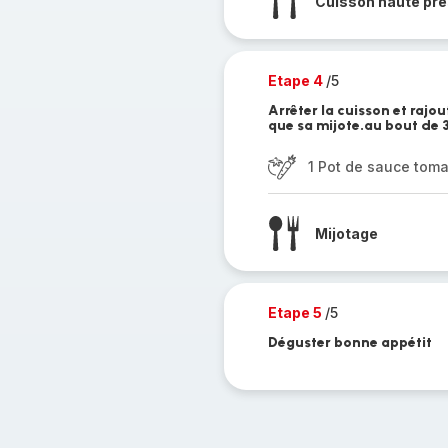
Cuisson haute pre
Etape 4
/5
Arrêter la cuisson et raj
que sa mijote.au bout de 3
1 Pot de sauce tom
Mijotage
Etape 5
/5
Déguster bonne appétit