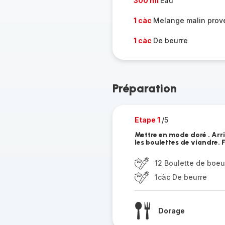
300 ml
Eau
1 càc
Melange malin prov
1 càc
De beurre
Préparation
Etape 1
/5
Mettre en mode doré . Arri
les boulettes de viandre. 
12 Boulette de boeu
1càc De beurre
Dorage