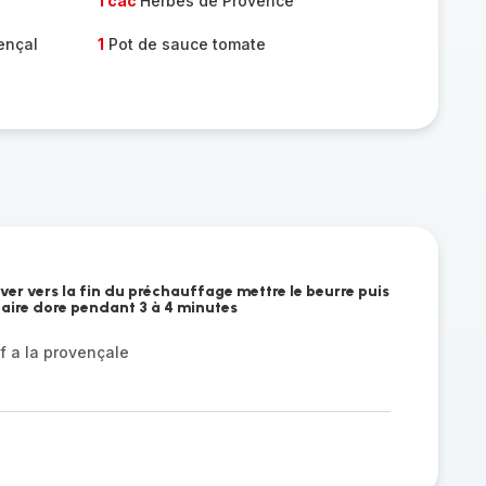
1 càc
Herbes de Provence
ençal
1
Pot de sauce tomate
ver vers la fin du préchauffage mettre le beurre puis
Faire dore pendant 3 à 4 minutes
f a la provençale