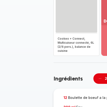
D
Vo
pl
Cookeo + Connect,
-
Multicuiseur connecté, 6L
Dé
(2/6 pers.), balance de
la
cuisine
g
co
-
Ingrédients
2
Supp
per
12
Boulette de boeuf a la