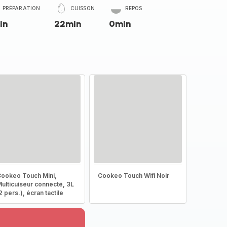
PRÉPARATION
CUISSON
REPOS
in
22min
0min
ookeo Touch Mini,
Cookeo Touch Wifi Noir
ulticuiseur connecté, 3L
2 pers.), écran tactile