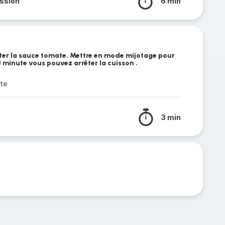
ssion
6 min
outer la sauce tomate. Mettre en mode mijotage pour
 minute vous pouvez arrêter la cuisson .
ate
3 min