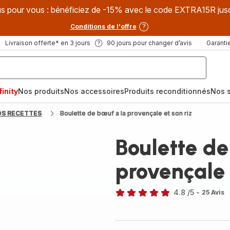
s pour vous : bénéficiez de -15% avec le code EXTRA15R jus
Conditions de l'offre
Livraison offerte* en 3 jours
90 jours pour changer d’avis
Garantie
inity
Nos produits
Nos accessoires
Produits reconditionnés
Nos s
OS RECETTES
Boulette de bœuf a la provençale et son riz
Boulette de
provençale 
4.8
/5
-
25 Avis
ratings.4.8