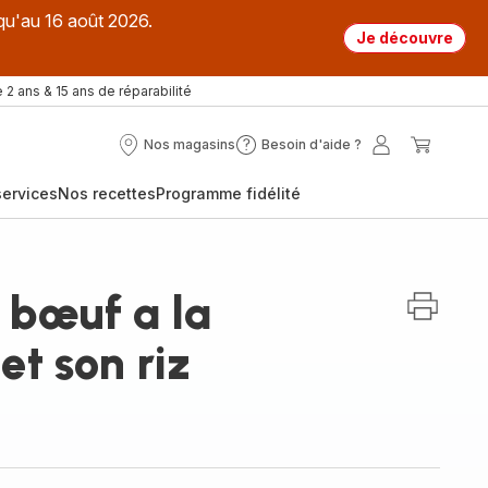
qu'au 16 août 2026.
Je découvre
 2 ans & 15 ans de réparabilité
Nos magasins
Besoin d'aide ?
Nos
Besoin
Mon
Mon
magasins
d'aide
compte
panier
ervices
Nos recettes
Programme fidélité
?
 bœuf a la
et son riz