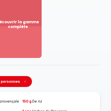
écouvrir la gamme
complète
ir
us...
couvrir
amme
mplète
 personnes
rimer
Ajouter
sonnes
personnes
 provençale
150 g
De riz