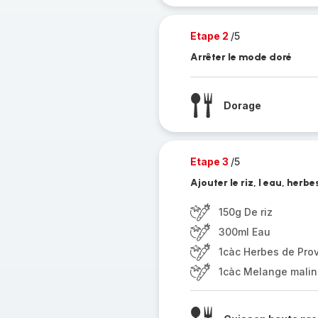
Etape 2
/5
Arrêter le mode doré
Dorage
Etape 3
/5
Ajouter le riz, l eau, her
150g De riz
300ml Eau
1càc Herbes de Pro
1càc Melange malin