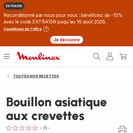
EXTRA15R
Reconditionné par nous pour vous : bénéficiez de -15%
avec le code EXTRA15R jusqu'au 16 août 2026.
Conditions de l'offre
Je découvre
Accueil
Ouvrir
Mon
Mon
Moulinex
le
compte
panie
menu
TOUTES NOS RECETTES
Bouillon asiatique
aux crevettes
-
/5
-