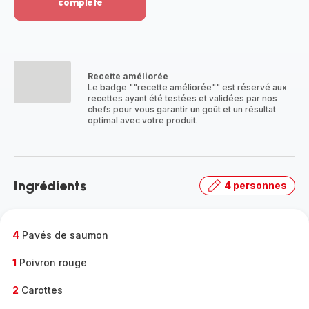
complète
Voir
plus...
-
Découvrir
la
Recette améliorée
gamme
Le badge ""recette améliorée"" est réservé aux
complète
recettes ayant été testées et validées par nos
-
chefs pour vous garantir un goût et un résultat
optimal avec votre produit.
Ingrédients
4 personnes
4
Pavés de saumon
1
Poivron rouge
2
Carottes