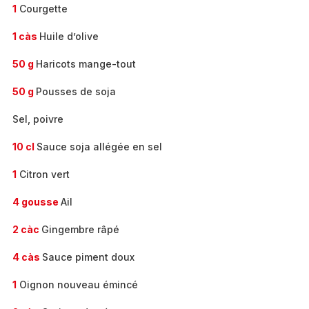
1
Courgette
1 càs
Huile d’olive
50 g
Haricots mange-tout
50 g
Pousses de soja
Sel, poivre
10 cl
Sauce soja allégée en sel
1
Citron vert
4 gousse
Ail
2 càc
Gingembre râpé
4 càs
Sauce piment doux
1
Oignon nouveau émincé