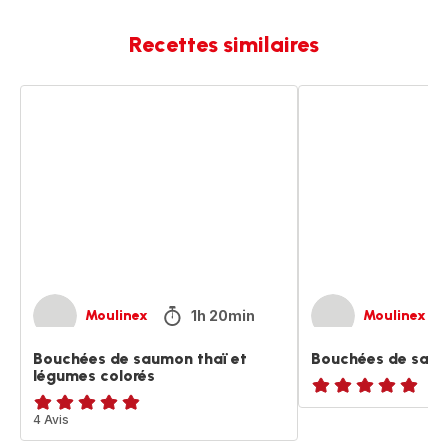
Recettes similaires
Bouchées
Bouchées
de
de
saumon
saumon
thaï
thaï
et
légumes
colorés
1h 20min
Moulinex
Moulinex
Bouchées de saumon thaï et
Bouchées de saum
légumes colorés
ratings.NaN
ratings.4.8
4 Avis