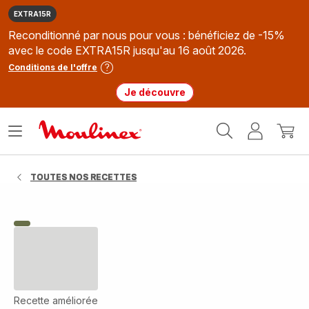
EXTRA15R
Reconditionné par nous pour vous : bénéficiez de -15%
avec le code EXTRA15R jusqu'au 16 août 2026.
Conditions de l'offre
Je découvre
Accueil
Ouvrir
Mon
Mon
Moulinex
le
compte
panie
menu
TOUTES NOS RECETTES
Recette améliorée