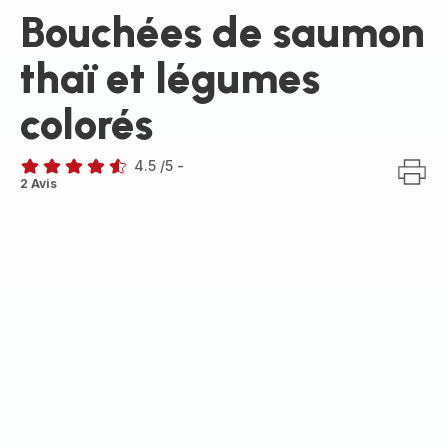
Bouchées de saumon
thaï et légumes
colorés
4.5
/5
-
ratings.4.5
2 Avis