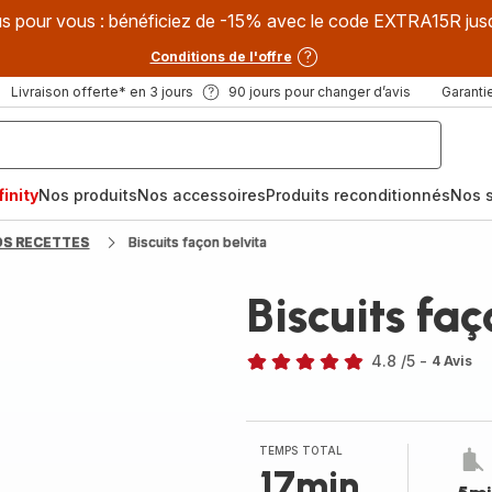
s pour vous : bénéficiez de -15% avec le code EXTRA15R jus
Conditions de l'offre
Livraison offerte* en 3 jours
90 jours pour changer d’avis
Garantie
inity
Nos produits
Nos accessoires
Produits reconditionnés
Nos s
OS RECETTES
Biscuits façon belvita
Biscuits faç
4.8
/5
-
4 Avis
ratings.4.8
TEMPS TOTAL
17min