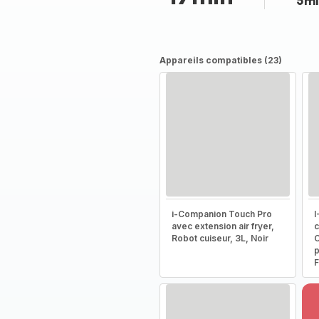
5mi
Appareils compatibles (23)
i-Companion Touch Pro
I
avec extension air fryer,
c
Robot cuiseur, 3L, Noir
C
p
F