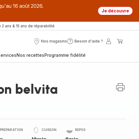
qu'au 16 août 2026.
Je découvre
 2 ans & 15 ans de réparabilité
Nos magasins
Besoin d'aide ?
Nos
Besoin
Mon
Mon
magasins
d'aide
compte
panier
ervices
Nos recettes
Programme fidélité
?
on belvita
PRÉPARATION
CUISSON
REPOS