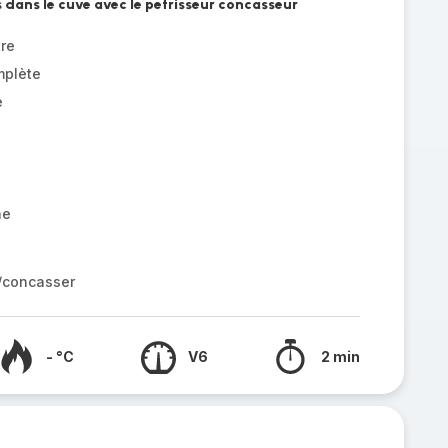
s dans le cuve avec le petrisseur concasseur
tre
mplète
e
ne
r/concasser
- °C
V6
2 min