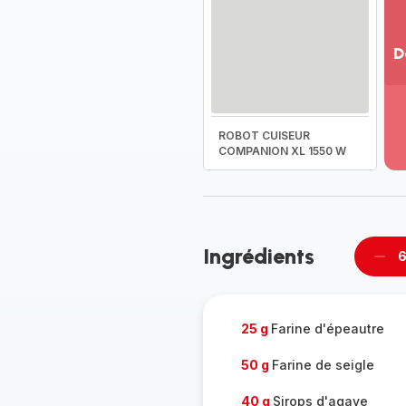
D
Vo
pl
-
ROBOT CUISEUR
Dé
COMPANION XL 1550 W
la
g
co
-
Ingrédients
6
Supp
per
25 g
Farine d'épeautre
50 g
Farine de seigle
40 g
Sirops d'agave