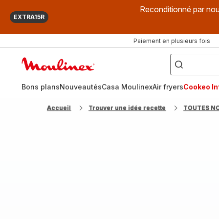
Reconditionné par nou
EXTRA15R
Paiement en plusieurs fois
["Que
recherchez-
Accueil
vous
?",
Moulinex
"Cookeo",
"Air
fryer",
Bons plans
Nouveautés
Casa Moulinex
Air fryers
Cookeo Inf
"Companion"]
Accueil
Trouver une idée recette
TOUTES N