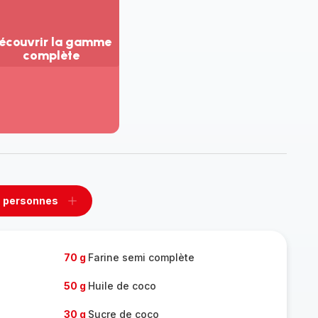
écouvrir la gamme
complète
ir
us...
couvrir
amme
mplète
 personnes
rimer
Ajouter
sonnes
personnes
70 g
Farine semi complète
50 g
Huile de coco
30 g
Sucre de coco