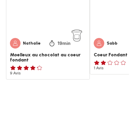
coeur
fondant
19min
Nathalie
Sabb
Moelleux au chocolat au coeur
Coeur Fondant ch
fondant
Avis
1 Avis
ratings.4.2
9 Avis
2
étoiles
(moyenne)