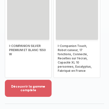
I-COMPANION SILVER
I-Companion Touch,
PREMIUM ET BLANC 1550
Robot cuiseur, 17
W
fonctions, Connecté,
Recettes sur l’écran,
Capacité XL 10
personnes, Eucalyptus,
Fabriqué en France
Découvrir la gamme
complète
Voir
plus...
-
Découvrir