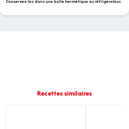
Conservez-les dans une boîte hermétique au réfrigérateur.
Recettes similaires
Moelleux
Coeur
au
Fondant
chocolat
chocolat
au