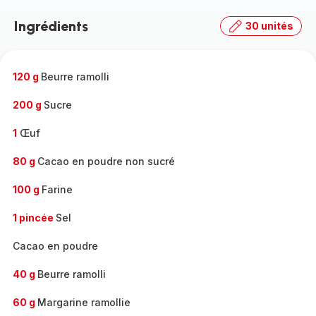
la
Ingrédients
30 unités
gamme
complète
-
120 g
Beurre ramolli
200 g
Sucre
1
Œuf
80 g
Cacao en poudre non sucré
100 g
Farine
1 pincée
Sel
Cacao en poudre
40 g
Beurre ramolli
60 g
Margarine ramollie