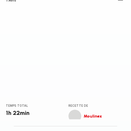
Avis
1 Avis
4
étoiles
(moyenne)
TEMPS TOTAL
RECETTE DE
1h 22min
Moulinex