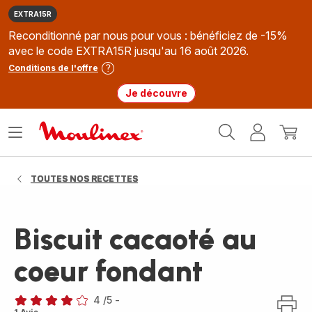
EXTRA15R
Reconditionné par nous pour vous : bénéficiez de -15%
avec le code EXTRA15R jusqu'au 16 août 2026.
Conditions de l'offre
Je découvre
Accueil
Ouvrir
Mon
Mon
Moulinex
le
compte
panie
menu
TOUTES NOS RECETTES
Biscuit cacaoté au
coeur fondant
4
/5
-