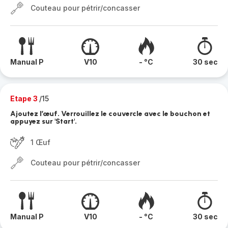
Couteau pour pétrir/concasser
Manual P
V10
- °C
30 sec
Etape 3
/15
Ajoutez l’œuf. Verrouillez le couvercle avec le bouchon et
appuyez sur 'Start'.
1 Œuf
Couteau pour pétrir/concasser
Manual P
V10
- °C
30 sec