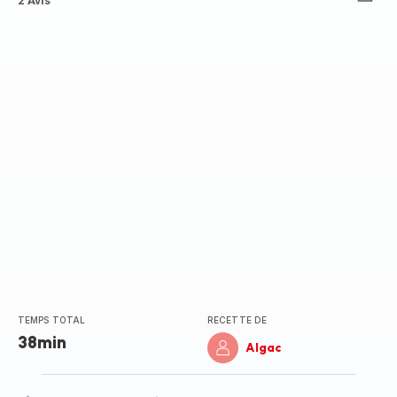
Avis
2 Avis
4
étoiles
(moyenne)
TEMPS TOTAL
RECETTE DE
38min
Algac