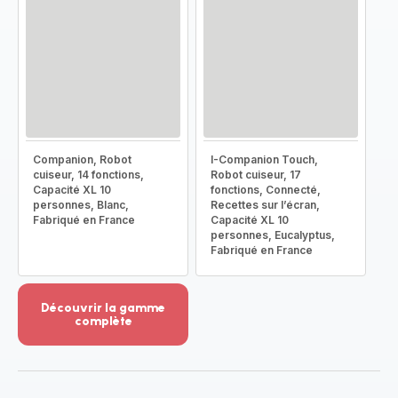
Companion, Robot
I-Companion Touch,
cuiseur, 14 fonctions,
Robot cuiseur, 17
Capacité XL 10
fonctions, Connecté,
personnes, Blanc,
Recettes sur l’écran,
Fabriqué en France
Capacité XL 10
personnes, Eucalyptus,
Fabriqué en France
Découvrir la gamme
complète
Voir
plus...
-
Découvrir