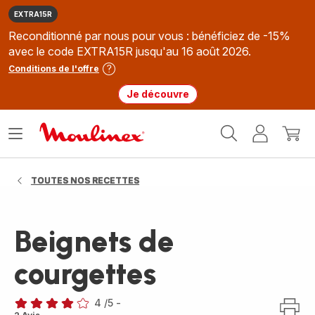
EXTRA15R
Reconditionné par nous pour vous : bénéficiez de -15%
avec le code EXTRA15R jusqu'au 16 août 2026.
Conditions de l'offre
Je découvre
Accueil
Ouvrir
Mon
Mon
Moulinex
le
compte
panie
menu
TOUTES NOS RECETTES
Beignets de
courgettes
4
/5
-