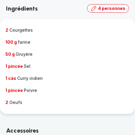
la
Ingrédients
4 personnes
gamme
complète
-
2
Courgettes
100 g
farine
50 g
Gruyère
1 pincée
Sel
1 càs
Curry indien
1 pincée
Poivre
2
Oeufs
Accessoires