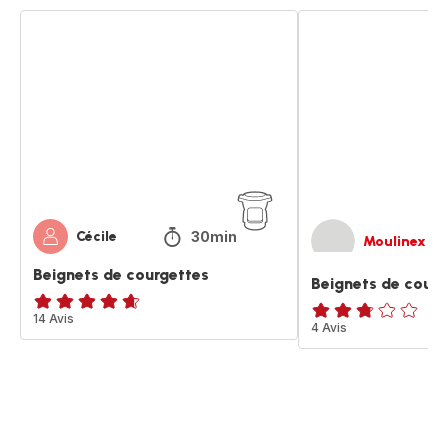
Beignets
Beignets
de
de
courgettes
courgettes
30min
Cécile
Moulinex
Beignets de courgettes
Beignets de courg
ratings.4.6
14 Avis
ratings.2.7
4 Avis