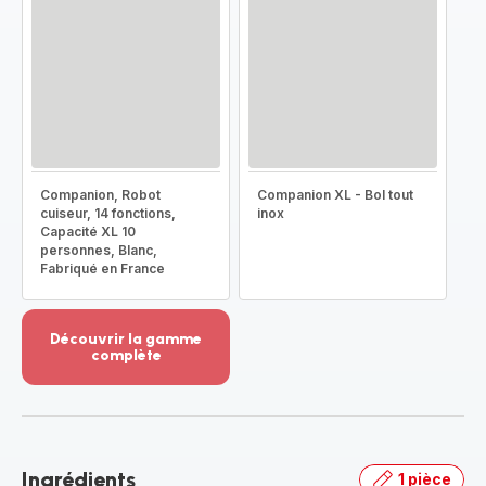
Companion, Robot
Companion XL - Bol tout
cuiseur, 14 fonctions,
inox
Capacité XL 10
personnes, Blanc,
Fabriqué en France
Découvrir la gamme
complète
Voir
plus...
-
Découvrir
la
Ingrédients
1 pièce
gamme