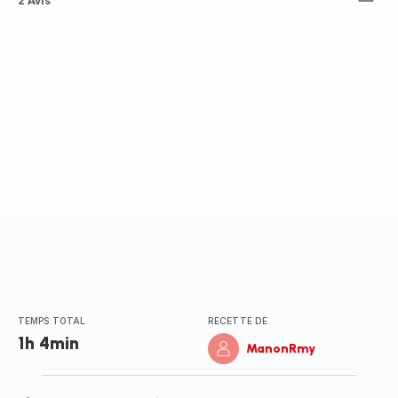
Avis
2 Avis
4
étoiles
(moyenne)
TEMPS TOTAL
RECETTE DE
1h 4min
ManonRmy