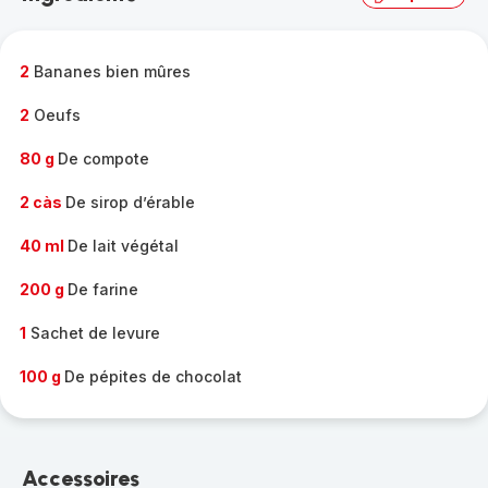
complète
-
2
Bananes bien mûres
2
Oeufs
80 g
De compote
2 càs
De sirop d’érable
40 ml
De lait végétal
200 g
De farine
1
Sachet de levure
100 g
De pépites de chocolat
Accessoires