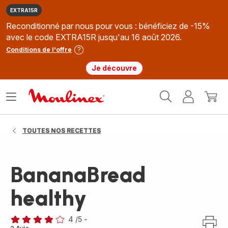
EXTRA15R
Reconditionné par nous pour vous : bénéficiez de -15%
avec le code EXTRA15R jusqu'au 16 août 2026.
Conditions de l'offre
Je découvre
Accueil
Ouvrir
Mon
Mon
Moulinex
le
compte
panie
menu
TOUTES NOS RECETTES
BananaBread
healthy
4
/5
-