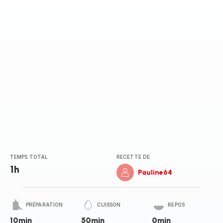
(moyenne)
TEMPS TOTAL
RECETTE DE
1h
Pauline64
PRÉPARATION
CUISSON
REPOS
10min
50min
0min