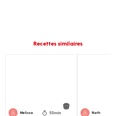
Recettes similaires
Banana
Banana
bread
Bread
55min
Melissa
Nath