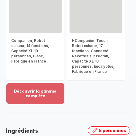
Companion, Robot
I-Companion Touch,
cuiseur, 14 fonctions,
Robot cuiseur, 17
Capacité XL 10
fonctions, Connecté,
personnes, Blanc,
Recettes sur l’écran,
Fabriqué en France
Capacité XL 10
personnes, Eucalyptus,
Fabriqué en France
Découvrir la gamme
complète
Voir
plus...
-
Découvrir
la
Ingrédients
8 personnes
gamme