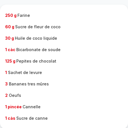
complète
-
250 g
Farine
60 g
Sucre de fleur de coco
30 g
Huile de coco liquide
1 càc
Bicarbonate de soude
125 g
Pepites de chocolat
1
Sachet de levure
3
Bananes tres mûres
2
Oeufs
1 pincée
Cannelle
1 càs
Sucre de canne