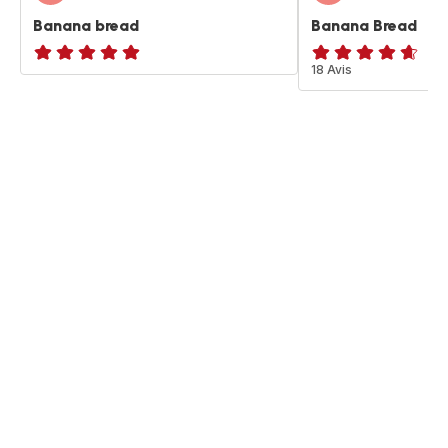
Banana bread
Banana Bread
ratings.NaN
ratings.4.6
18 Avis