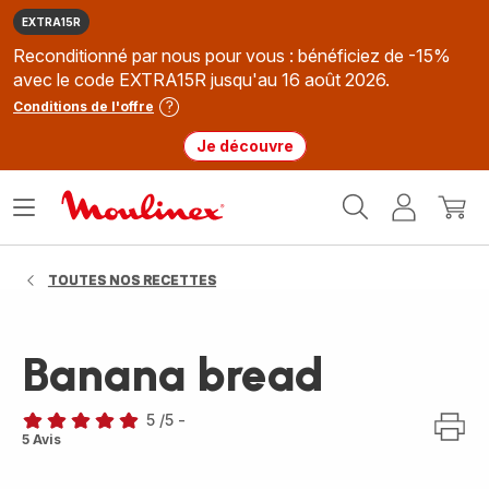
EXTRA15R
Reconditionné par nous pour vous : bénéficiez de -15%
avec le code EXTRA15R jusqu'au 16 août 2026.
Conditions de l'offre
Je découvre
Accueil
Ouvrir
Mon
Mon
Moulinex
le
compte
panie
menu
TOUTES NOS RECETTES
Banana bread
5
/5
-
Avis
5 Avis
5
étoiles