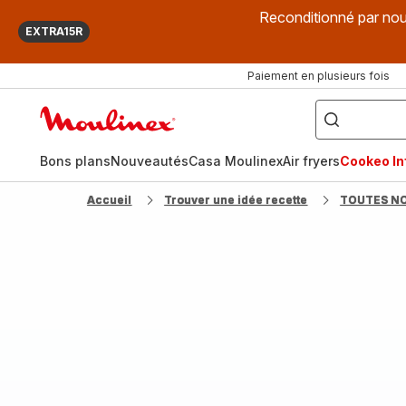
Reconditionné par nou
EXTRA15R
Paiement en plusieurs fois
["Que
recherchez-
Accueil
vous
?",
Moulinex
"Cookeo",
"Air
fryer",
Bons plans
Nouveautés
Casa Moulinex
Air fryers
Cookeo Inf
"Companion"]
Accueil
Trouver une idée recette
TOUTES N