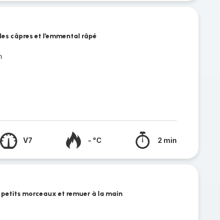
les câpres et l’emmental râpé
n
é
V7
- °C
2 min
 petits morceaux et remuer à la main