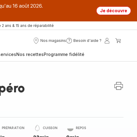
qu'au 16 août 2026.
Je découvre
 2 ans & 15 ans de réparabilité
Nos magasins
Besoin d'aide ?
Nos
Besoin
Mon
Mon
magasins
d'aide
compte
panier
ervices
Nos recettes
Programme fidélité
?
péro
PRÉPARATION
CUISSON
REPOS