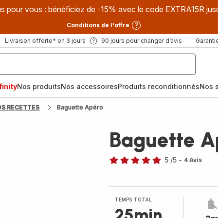
s pour vous : bénéficiez de -15% avec le code EXTRA15R jus
Conditions de l'offre
Livraison offerte* en 3 jours
90 jours pour changer d’avis
Garantie
inity
Nos produits
Nos accessoires
Produits reconditionnés
Nos s
OS RECETTES
Baguette Apéro
Baguette A
5
/5
-
4 Avis
Avis
5
étoiles
(moyenne)
TEMPS TOTAL
25min