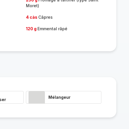
Moret)
4 càs
Câpres
120 g
Emmental râpé
Mélangeur
ser