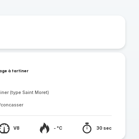
age à tartiner
iner (type Saint Moret)
r/concasser
V8
- °C
30 sec