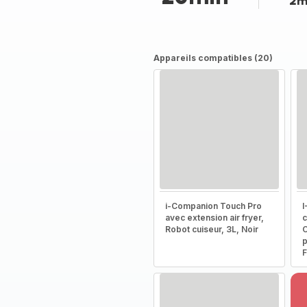
2m
Appareils compatibles (20)
i-Companion Touch Pro
I
avec extension air fryer,
c
Robot cuiseur, 3L, Noir
C
p
F