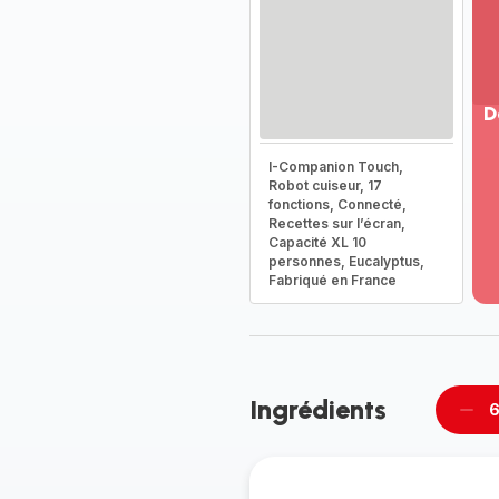
D
Vo
I-Companion Touch,
pl
Robot cuiseur, 17
-
fonctions, Connecté,
Dé
Recettes sur l’écran,
Capacité XL 10
la
personnes, Eucalyptus,
g
Fabriqué en France
co
-
Ingrédients
6
Supp
per