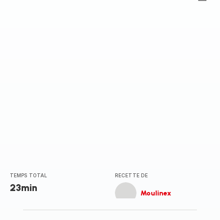
Avis
5
étoiles
(moyenne)
TEMPS TOTAL
RECETTE DE
23min
Moulinex