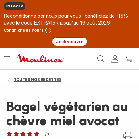
EXTRA15R
Reconditionné par nous pour vous : bénéficiez de -15%
avec le code EXTRA15R jusqu'au 16 août 2026.
Conditions de l'offre
Je découvre
Accueil
Ouvrir
Mon
Mon
Moulinex
le
compte
panie
menu
TOUTES NOS RECETTES
Bagel végétarien au
chèvre miel avocat
-
/5
-