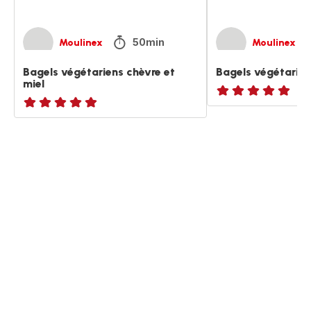
50min
Moulinex
Moulinex
Bagels végétariens chèvre et
Bagels végétarien
miel
ratings.NaN
ratings.NaN