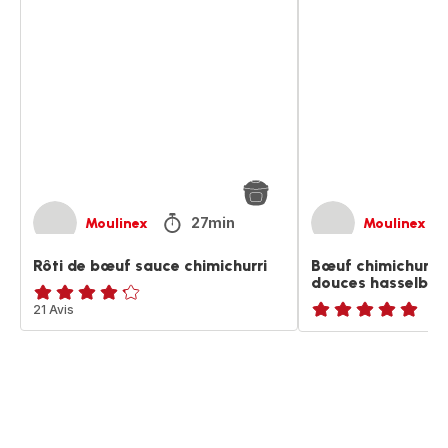
Rôti
Bœuf
de
chimichurri
bœuf
et
sauce
patates
chimichurri
douces
hasselback
27min
Moulinex
Moulinex
Rôti de bœuf sauce chimichurri
Bœuf chimichurri 
douces hasselbac
ratings.4.2
21 Avis
ratings.NaN