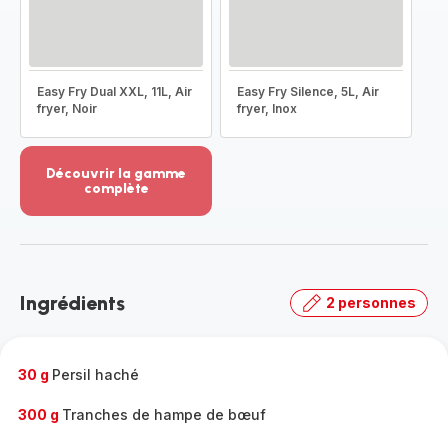
Easy Fry Dual XXL, 11L, Air
Easy Fry Silence, 5L, Air
fryer, Noir
fryer, Inox
Découvrir la gamme
complète
Voir
plus...
-
Découvrir
la
Ingrédients
2 personnes
gamme
complète
-
30 g
Persil haché
300 g
Tranches de hampe de bœuf