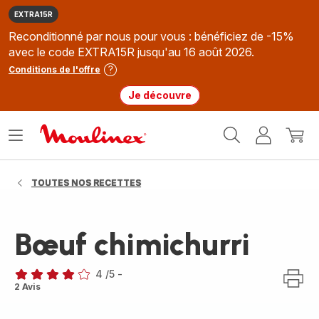
EXTRA15R
Reconditionné par nous pour vous : bénéficiez de -15%
avec le code EXTRA15R jusqu'au 16 août 2026.
Conditions de l'offre
Je découvre
Accueil
Ouvrir
Mon
Mon
Moulinex
le
compte
panie
menu
TOUTES NOS RECETTES
Bœuf chimichurri
4
/5
-
Avis
2 Avis
4
étoiles