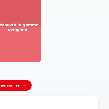
écouvrir la gamme
complète
ir
us...
couvrir
amme
mplète
 personnes
rimer
Ajouter
sonnes
personnes