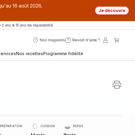
qu'au 16 août 2026.
Je découvre
 2 ans & 15 ans de réparabilité
Nos magasins
Besoin d'aide ?
Nos
Besoin
Mon
Mon
magasins
d'aide
compte
panier
ervices
Nos recettes
Programme fidélité
?
PRÉPARATION
CUISSON
REPOS