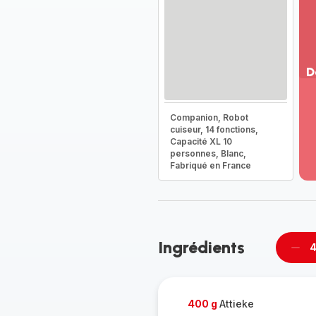
D
Vo
pl
Companion, Robot
-
cuiseur, 14 fonctions,
Dé
Capacité XL 10
personnes, Blanc,
la
Fabriqué en France
g
co
-
Ingrédients
4
Supp
per
400 g
Attieke