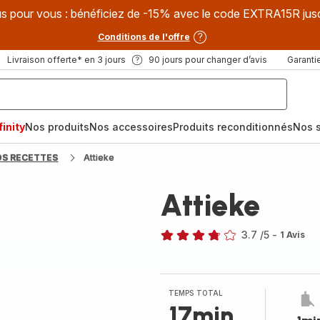
s pour vous : bénéficiez de -15% avec le code EXTRA15R jus
Conditions de l'offre
Livraison offerte* en 3 jours
90 jours pour changer d’avis
Garantie
inity
Nos produits
Nos accessoires
Produits reconditionnés
Nos s
OS RECETTES
Attieke
Attieke
3.7
/5
-
1 Avis
ratings.3.7
TEMPS TOTAL
17min