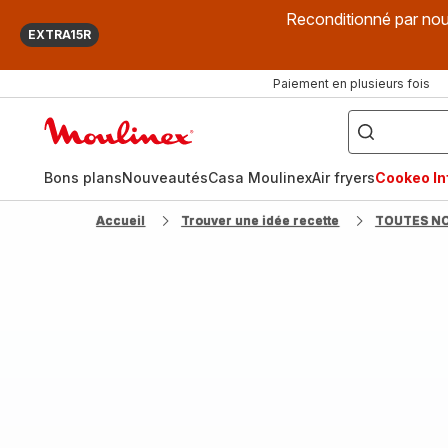
Reconditionné par nou
EXTRA15R
Paiement en plusieurs fois
["Que
recherchez-
Accueil
vous
?",
Moulinex
"Cookeo",
"Air
fryer",
Bons plans
Nouveautés
Casa Moulinex
Air fryers
Cookeo Inf
"Companion"]
Accueil
Trouver une idée recette
TOUTES N