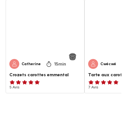
Crozets
Tarte
carottes
aux
emmental
carottes
15min
Catherine
Cwécwé
Crozets carottes emmental
Tarte aux carotte
Avis
5 Avis
ratings.4.8
7 Avis
5
étoiles
(moyenne)