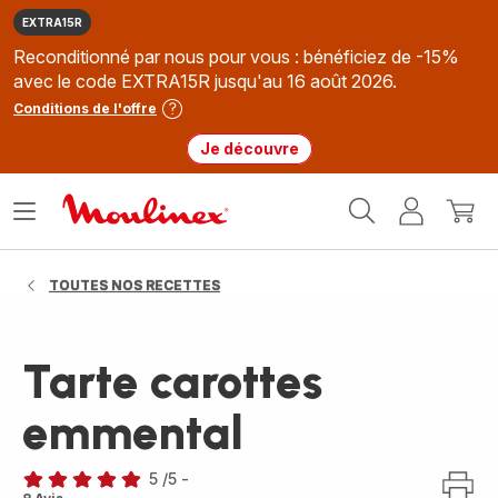
EXTRA15R
Reconditionné par nous pour vous : bénéficiez de -15%
avec le code EXTRA15R jusqu'au 16 août 2026.
Conditions de l'offre
Je découvre
Accueil
Ouvrir
Mon
Mon
Moulinex
le
compte
panie
menu
TOUTES NOS RECETTES
Tarte carottes
emmental
5
/5
-