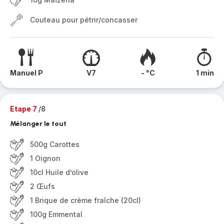
Couteau pour pétrir/concasser
Manuel P
V7
- °C
1 min
Etape 7
/8
Mélanger le tout
500g Carottes
1 Oignon
10cl Huile d’olive
2 Œufs
1 Brique de crème fraîche (20cl)
100g Emmental