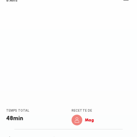
Avis
8 Avis
5
étoiles
(moyenne)
TEMPS TOTAL
RECETTE DE
48min
Mag