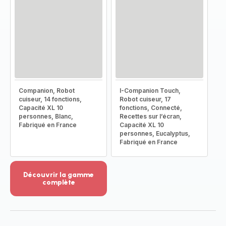
Companion, Robot
I-Companion Touch,
cuiseur, 14 fonctions,
Robot cuiseur, 17
Capacité XL 10
fonctions, Connecté,
personnes, Blanc,
Recettes sur l’écran,
Fabriqué en France
Capacité XL 10
personnes, Eucalyptus,
Fabriqué en France
Découvrir la gamme
complète
Voir
plus...
-
Découvrir