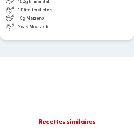
100g Emmental
1 Pâte feuilletée
10g Maïzena
2càs Moutarde
Recettes similaires