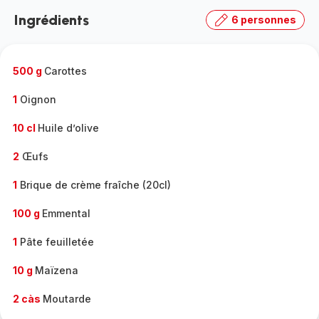
la
Ingrédients
6 personnes
gamme
complète
-
500 g
Carottes
1
Oignon
10 cl
Huile d’olive
2
Œufs
1
Brique de crème fraîche (20cl)
100 g
Emmental
1
Pâte feuilletée
10 g
Maïzena
2 càs
Moutarde