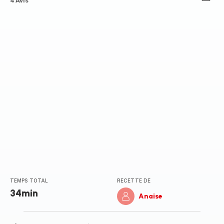
ratings.4.8
4 Avis
TEMPS TOTAL
RECETTE DE
34min
Anaise