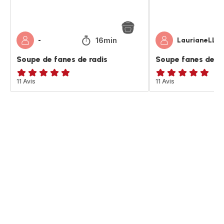
16min
-
LaurianeLL
Soupe de fanes de radis
Soupe fanes de ra
ratings.4.8
11 Avis
Avis
11 Avis
5
étoiles
(moyenne)