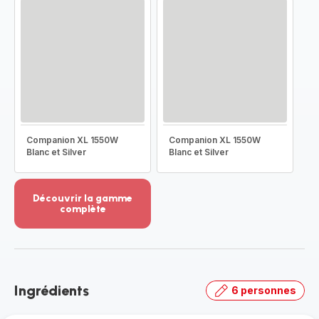
Companion XL 1550W
Companion XL 1550W
Blanc et Silver
Blanc et Silver
Découvrir la gamme
complète
Voir
plus...
-
Découvrir
la
Ingrédients
6 personnes
gamme
complète