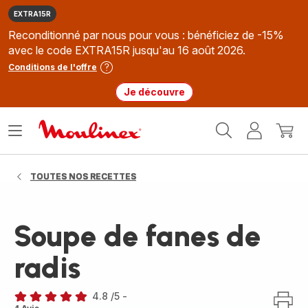
EXTRA15R
Reconditionné par nous pour vous : bénéficiez de -15%
avec le code EXTRA15R jusqu'au 16 août 2026.
Conditions de l'offre
Je découvre
Accueil
Ouvrir
Mon
Mon
Moulinex
le
compte
panie
menu
TOUTES NOS RECETTES
Soupe de fanes de
radis
4.8
/5
-