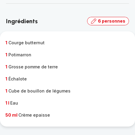
-
Découvrir
la
Ingrédients
6 personnes
gamme
complète
-
1
Courge butternut
1
Potimarron
1
Grosse pomme de terre
1
Échalote
1
Cube de bouillon de légumes
1 l
Eau
50 ml
Crème epaisse