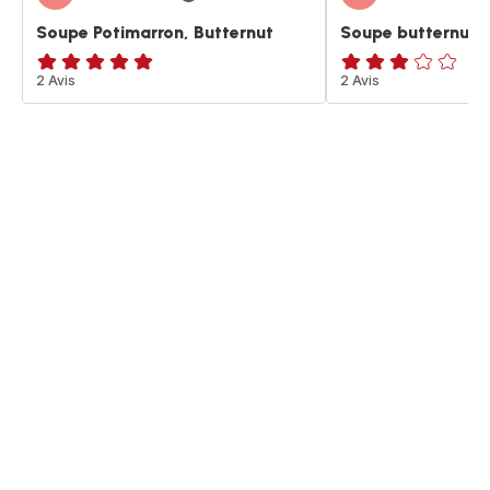
Soupe Potimarron, Butternut
Soupe butternut 
Avis
2 Avis
Avis
2 Avis
5
3
étoiles
étoiles
(moyenne)
(moyenne)