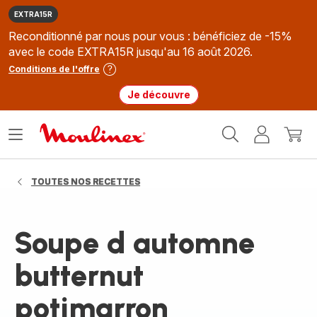
EXTRA15R
Reconditionné par nous pour vous : bénéficiez de -15%
avec le code EXTRA15R jusqu'au 16 août 2026.
Conditions de l'offre
Je découvre
Accueil
Ouvrir
Mon
Mon
Moulinex
le
compte
panie
menu
TOUTES NOS RECETTES
Soupe d automne
butternut
potimarron