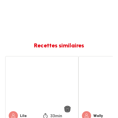
Recettes similaires
Soupe
Soupe
Potimarron,
butternut
Butternut
et
potimarron
33min
Lila
Wally