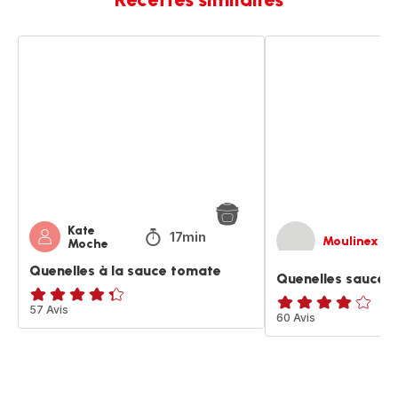
Quenelles
Quenelles
à
sauce
la
tomate
sauce
tomate
Kate
17min
Moulinex
Moche
Quenelles à la sauce tomate
Quenelles sauce 
ratings.4.3
57 Avis
ratings.3.9
60 Avis