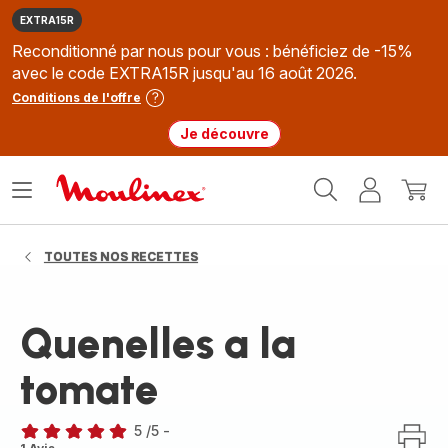
EXTRA15R
Reconditionné par nous pour vous : bénéficiez de -15%
avec le code EXTRA15R jusqu'au 16 août 2026.
Conditions de l'offre
Je découvre
Accueil
Ouvrir
Mon
Mon
Moulinex
le
compte
panie
menu
TOUTES NOS RECETTES
Quenelles a la
tomate
5
/5
-