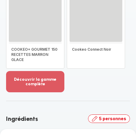
COOKEO+ GOURMET 150
Cookeo Connect Noir
RECETTES MARRON
GLACE
Découvrir la gamme
complète
Voir
plus...
-
Découvrir
la
Ingrédients
5 personnes
gamme
complète
-