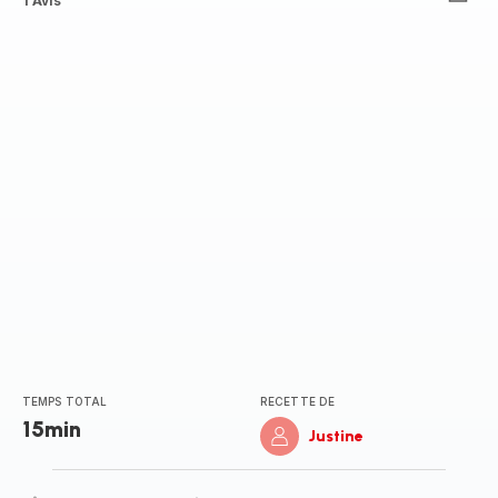
Avis
1 Avis
5
étoiles
(moyenne)
TEMPS TOTAL
RECETTE DE
15min
Justine