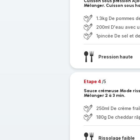
Cuisson sous pression Ajou
Mélanger. Cuisson sous ha
1.3kg De pommes de
200ml D'eau avec u
1pincée De sel et d
Pression haute
Etape 4
/5
Sauce crémeuse Mode riss
Mélanger 2 à 3 min.
250ml De crème fra
180g De cheddar râ
Rissolage faible