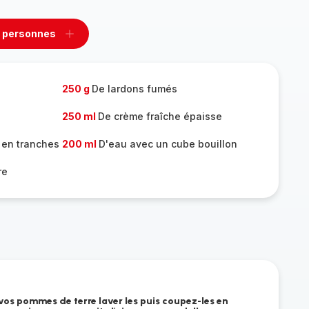
 personnes
rimer
Ajouter
sonnes
personnes
e
250 g
De lardons fumés
250 ml
De crème fraîche épaisse
 en tranches
200 ml
D'eau avec un cube bouillon
re
s pommes de terre laver les puis coupez-les en