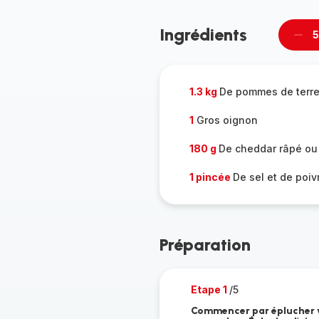
Ingrédients
5
Supp
per
1.3 kg
De pommes de terr
1
Gros oignon
180 g
De cheddar râpé ou
1 pincée
De sel et de poiv
Préparation
Etape 1
/5
Commencer par éplucher vo