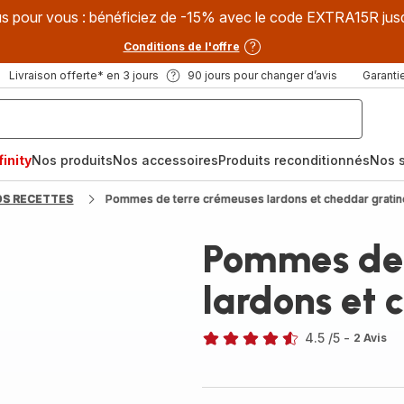
s pour vous : bénéficiez de -15% avec le code EXTRA15R jus
Conditions de l'offre
Livraison offerte* en 3 jours
90 jours pour changer d’avis
Garantie
inity
Nos produits
Nos accessoires
Produits reconditionnés
Nos s
OS RECETTES
Pommes de terre crémeuses lardons et cheddar grati
Pommes de 
lardons et 
4.5
/5
-
2 Avis
ratings.4.5