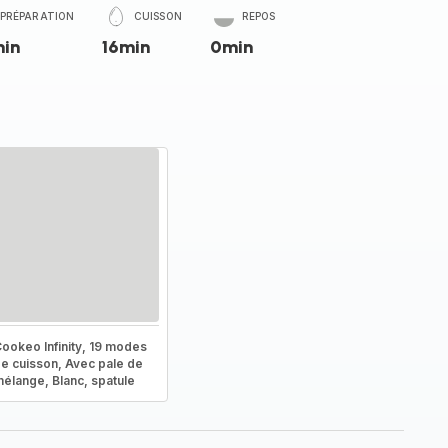
PRÉPARATION
CUISSON
REPOS
in
16min
0min
ookeo Infinity, 19 modes
e cuisson, Avec pale de
élange, Blanc, spatule