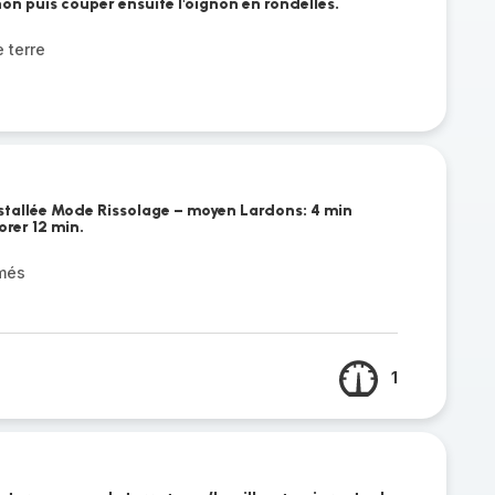
non puis couper ensuite l'oignon en rondelles.
 terre
stallée Mode Rissolage – moyen Lardons: 4 min
orer 12 min.
més
1