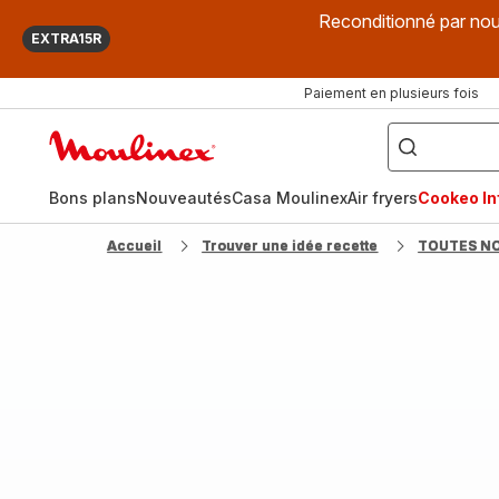
Reconditionné par nou
EXTRA15R
Paiement en plusieurs fois
["Que
recherchez-
Accueil
vous
?",
Moulinex
"Cookeo",
"Air
fryer",
Bons plans
Nouveautés
Casa Moulinex
Air fryers
Cookeo Inf
"Companion"]
Accueil
Trouver une idée recette
TOUTES N