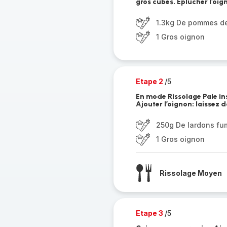
gros cubes. Éplucher l'oig
1.3kg De pommes de
1 Gros oignon
Etape 2
/5
En mode Rissolage Pale in
Ajouter l’oignon: laissez d
250g De lardons fu
1 Gros oignon
Rissolage Moyen
Etape 3
/5