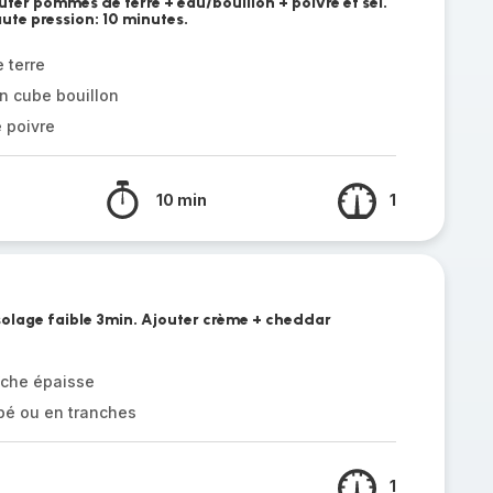
ter pommes de terre + eau/bouillon + poivre et sel.
ute pression: 10 minutes.
 terre
n cube bouillon
e poivre
10 min
1
olage faible 3min. Ajouter crème + cheddar
îche épaisse
pé ou en tranches
1