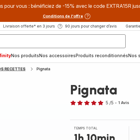
s pour vous : bénéficiez de -15% avec le code EXTRA15R jus
Conditions de l'offre
Livraison offerte* en 3 jours
90 jours pour changer d’avis
Garantie
inity
Nos produits
Nos accessoires
Produits reconditionnés
Nos s
OS RECETTES
Pignata
Pignata
5
/5
-
1 Avis
Avis
5
étoiles
(moyenne)
TEMPS TOTAL
1h 10min