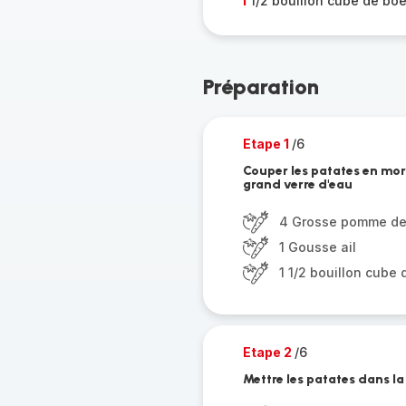
1
1/2 bouillon cube de bo
Préparation
Etape 1
/6
Couper les patates en morc
grand verre d'eau
4 Grosse pomme de 
1 Gousse ail
1 1/2 bouillon cube
Etape 2
/6
Mettre les patates dans la 