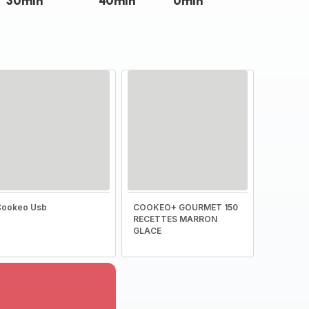
30min
40min
0min
Cookeo Usb
COOKEO+ GOURMET 150
RECETTES MARRON
GLACE