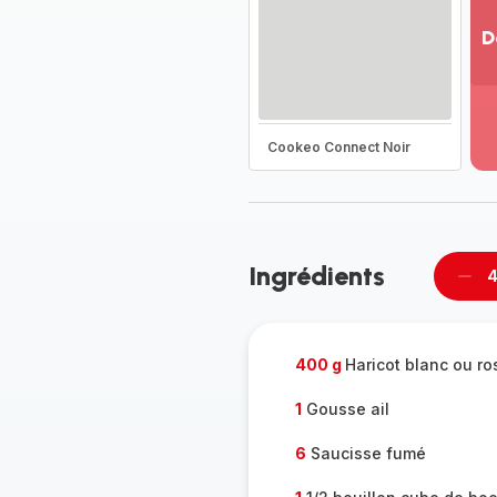
D
Vo
pl
-
Dé
Cookeo Connect Noir
la
g
co
-
Ingrédients
4
Supp
per
400 g
Haricot blanc ou ro
1
Gousse ail
6
Saucisse fumé