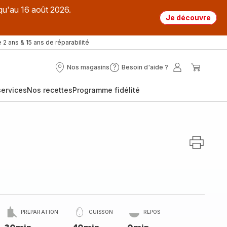
qu'au 16 août 2026.
Je découvre
 2 ans & 15 ans de réparabilité
Nos magasins
Besoin d'aide ?
Nos
Besoin
Mon
Mon
magasins
d'aide
compte
panier
ervices
Nos recettes
Programme fidélité
?
PRÉPARATION
CUISSON
REPOS