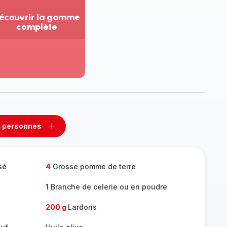
écouvrir la gamme
complète
ir
us...
couvrir
amme
mplète
 personnes
rimer
Ajouter
sonnes
personnes
sé
4
Grosse pomme de terre
1
Branche de celerie ou en poudre
200 g
Lardons