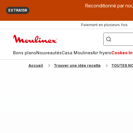
Reconditionné par nou
EXTRA15R
Paiement en plusieurs fois
["Que
recherchez-
Accueil
vous
?",
Moulinex
"Cookeo",
"Air
fryer",
Bons plans
Nouveautés
Casa Moulinex
Air fryers
Cookeo Inf
"Companion"]
Accueil
Trouver une idée recette
TOUTES N