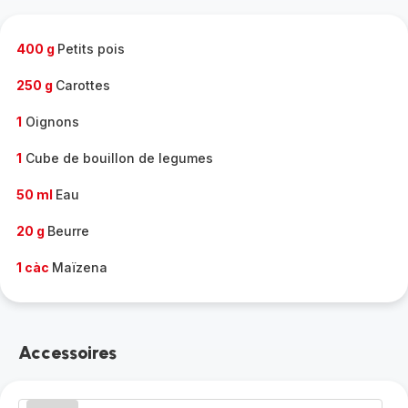
complète
-
400 g
Petits pois
250 g
Carottes
1
Oignons
1
Cube de bouillon de legumes
50 ml
Eau
20 g
Beurre
1 càc
Maïzena
Accessoires