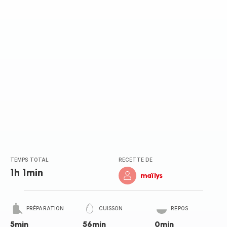
TEMPS TOTAL
RECETTE DE
1h 1min
maïlys
PRÉPARATION
CUISSON
REPOS
5min
56min
0min