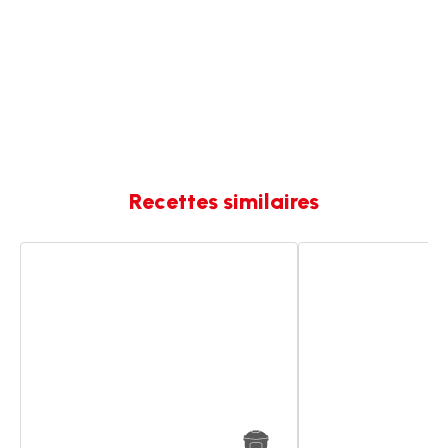
Recettes similaires
Petites
Petits
pois
pois
carottes
carottes
chorizo