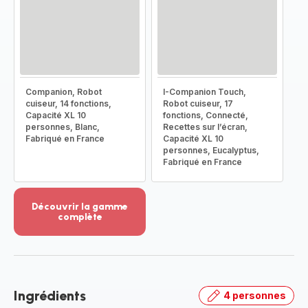
Companion, Robot
I-Companion Touch,
cuiseur, 14 fonctions,
Robot cuiseur, 17
Capacité XL 10
fonctions, Connecté,
personnes, Blanc,
Recettes sur l’écran,
Fabriqué en France
Capacité XL 10
personnes, Eucalyptus,
Fabriqué en France
Découvrir la gamme
complète
Voir
plus...
-
Découvrir
la
Ingrédients
4 personnes
gamme