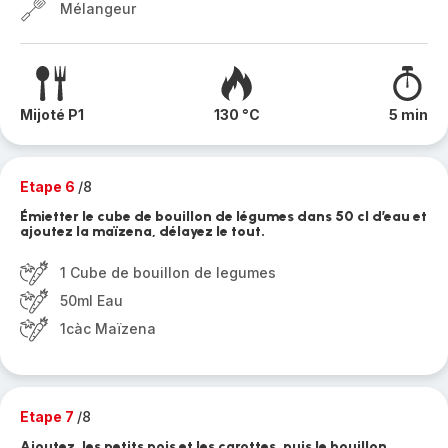
Mélangeur
Mijoté P1
130 °C
5 min
Etape 6
/8
Émietter le cube de bouillon de légumes dans 50 cl d’eau et
ajoutez la maïzena, délayez le tout.
1 Cube de bouillon de legumes
50ml Eau
1càc Maïzena
Etape 7
/8
Ajoutez, les petits pois et les carottes, puis le bouillon.