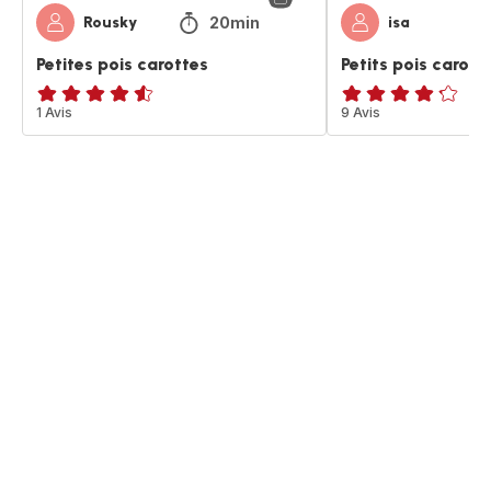
20min
Rousky
isa
Petites pois carottes
Petits pois carott
ratings.4.5
1 Avis
ratings.4.2
9 Avis