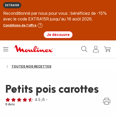
EXTRA15R
Reconditionné par nous pour vous : bénéficiez de -15%
avec le code EXTRA15R jusqu'au 16 août 2026.
Conditions de l'offre
Je découvre
Accueil
Ouvrir
Mon
Mon
Moulinex
le
compte
panie
menu
TOUTES NOS RECETTES
Petits pois carottes
4.5
/5
-
ratings.4.5
9 Avis