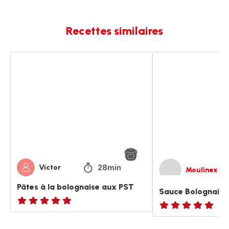
Recettes similaires
Pâtes
Sauce
à
Bolognaise
la
végane
bolognaise
aux
PST
28min
Victor
Moulinex
Pâtes à la bolognaise aux PST
Sauce Bolognaise
ratings.NaN
ratings.NaN