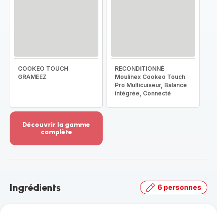
COOKEO TOUCH
RECONDITIONNÉ
GRAMEEZ
Moulinex Cookeo Touch
Pro Multicuiseur, Balance
intégrée, Connecté
Découvrir la gamme
complète
Voir
plus...
-
Découvrir
la
Ingrédients
6 personnes
gamme
complète
-