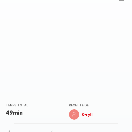
Avis
5
étoiles
(moyenne)
TEMPS TOTAL
RECETTE DE
49min
K-ryll