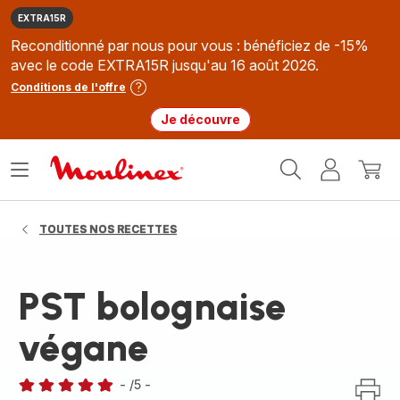
EXTRA15R
Reconditionné par nous pour vous : bénéficiez de -15%
avec le code EXTRA15R jusqu'au 16 août 2026.
Conditions de l'offre
Je découvre
Accueil
Ouvrir
Mon
Mon
Moulinex
le
compte
panie
menu
TOUTES NOS RECETTES
PST bolognaise
végane
-
/5
-