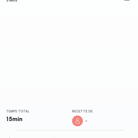
Avis
3 Avis
5
étoiles
(moyenne)
TEMPS TOTAL
RECETTE DE
15min
-