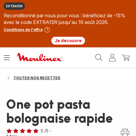
EXTRA15R
Reconditionné par nous pour vous : bénéficiez de -15%
avec le code EXTRA15R jusqu'au 16 août 2026.
Conditions de l'offre
Je découvre
Accueil
Ouvrir
Mon
Mon
Moulinex
le
compte
panie
menu
TOUTES NOS RECETTES
One pot pasta
bolognaise rapide
5
/5
-