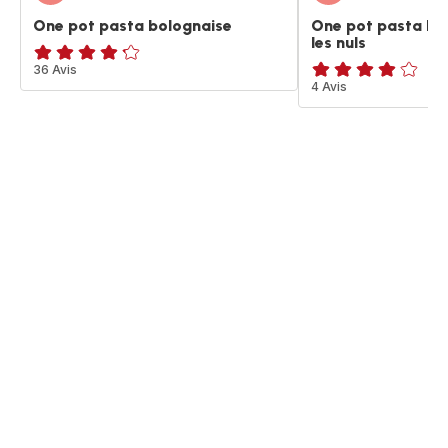
One pot pasta bolognaise
One pot pasta bo
les nuls
ratings.4.2
36 Avis
Avis
4 Avis
4
étoiles
(moyenne)