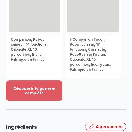
Companion, Robot
I-Companion Touch,
cuiseur, 14 fonctions,
Robot cuiseur, 17
Capacité XL 10
fonctions, Connecté,
personnes, Blanc,
Recettes sur l’écran,
Fabriqué en France
Capacité XL 10
personnes, Eucalyptus,
Fabriqué en France
Découvrir la gamme
complète
Voir
plus...
-
Découvrir
la
Ingrédients
4 personnes
gamme