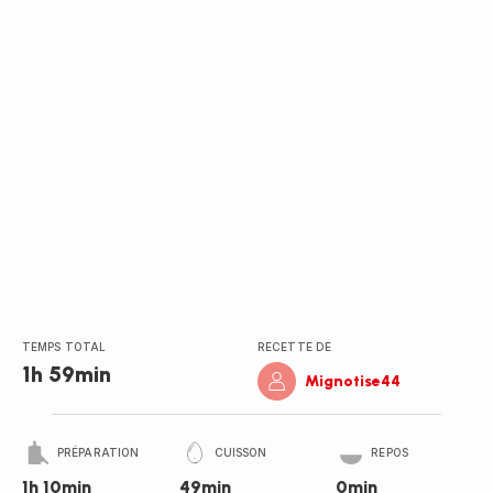
TEMPS TOTAL
RECETTE DE
1h 59min
Mignotise44
PRÉPARATION
CUISSON
REPOS
1h 10min
49min
0min