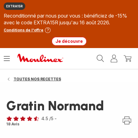
EXTRA15R
Reconditionné par nous pour vous : bénéficiez de -15%
avec le code EXTRA15R jusqu'au 16 août 2026.
Conditions de l'offre
Je découvre
Accueil
Ouvrir
Mon
Mon
Moulinex
le
compte
panie
menu
TOUTES NOS RECETTES
Gratin Normand
4.5
/5
-
ratings.4.5
18 Avis