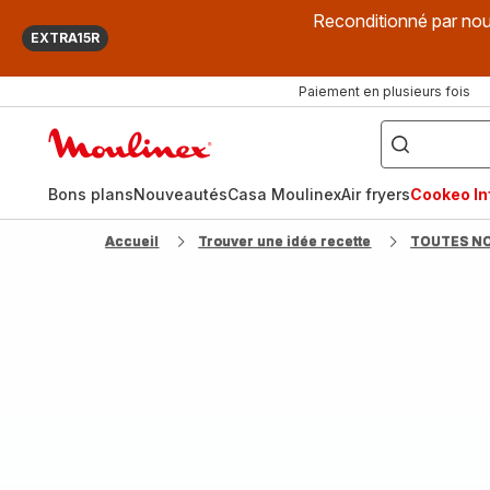
Reconditionné par nou
EXTRA15R
Paiement en plusieurs fois
["Que
recherchez-
Accueil
vous
?",
Moulinex
"Cookeo",
"Air
fryer",
Bons plans
Nouveautés
Casa Moulinex
Air fryers
Cookeo Inf
"Companion"]
Accueil
Trouver une idée recette
TOUTES N