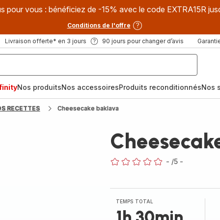
s pour vous : bénéficiez de -15% avec le code EXTRA15R jus
Conditions de l'offre
Livraison offerte* en 3 jours
90 jours pour changer d’avis
Garantie
inity
Nos produits
Nos accessoires
Produits reconditionnés
Nos s
OS RECETTES
Cheesecake baklava
Cheesecak
-
/5
-
ratings.0
TEMPS TOTAL
1h 30min