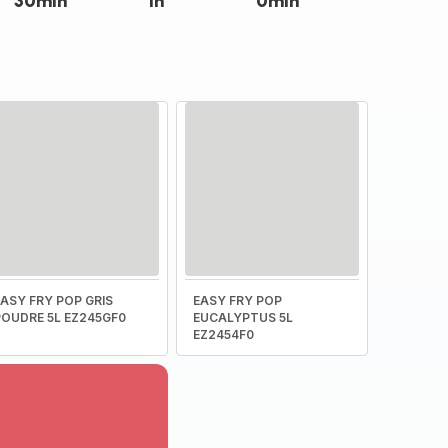
30min
1h
0min
EASY FRY POP GRIS
EASY FRY POP
POUDRE 5L EZ245GF0
EUCALYPTUS 5L
EZ2454F0