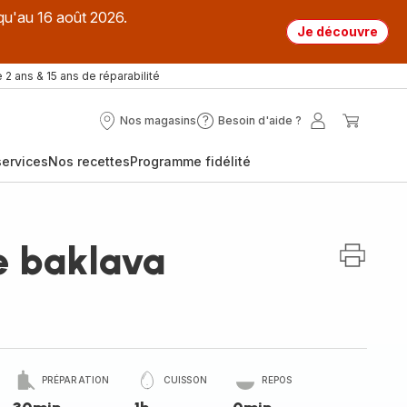
qu'au 16 août 2026.
Je découvre
 2 ans & 15 ans de réparabilité
Nos magasins
Besoin d'aide ?
Nos
Besoin
Mon
Mon
magasins
d'aide
compte
panier
ervices
Nos recettes
Programme fidélité
?
e baklava
PRÉPARATION
CUISSON
REPOS