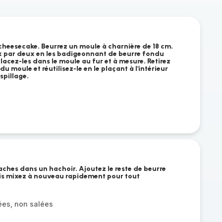
 cheesecake. Beurrez un moule à charnière de 18 cm.
eux par deux en les badigeonnant de beurre fondu
Placez-les dans le moule au fur et à mesure. Retirez
u moule et réutilisez-le en le plaçant à l'intérieur
spillage.
aches dans un hachoir. Ajoutez le reste de beurre
uis mixez à nouveau rapidement pour tout
lées, non salées