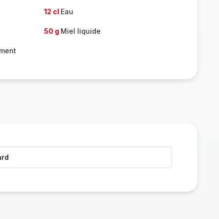
12 cl
Eau
50 g
Miel liquide
ement
ard