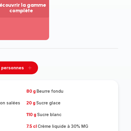
écouvrir la gamme
complète
ir
us...
couvrir
amme
mplète
 personnes
rimer
Ajouter
sonnes
personnes
80 g
Beurre fondu
non salées
20 g
Sucre glace
110 g
Sucre blanc
7.5 cl
Crème liquide à 30% MG