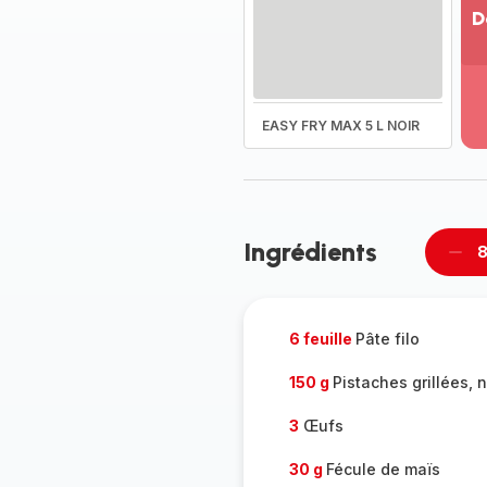
D
Vo
pl
-
Dé
EASY FRY MAX 5 L NOIR
la
g
co
-
Ingrédients
8
Supp
per
6 feuille
Pâte filo
150 g
Pistaches grillées, 
3
Œufs
30 g
Fécule de maïs