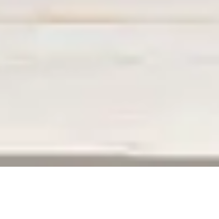
ERREUR 404
La page que vous recherchez n’existe plus,