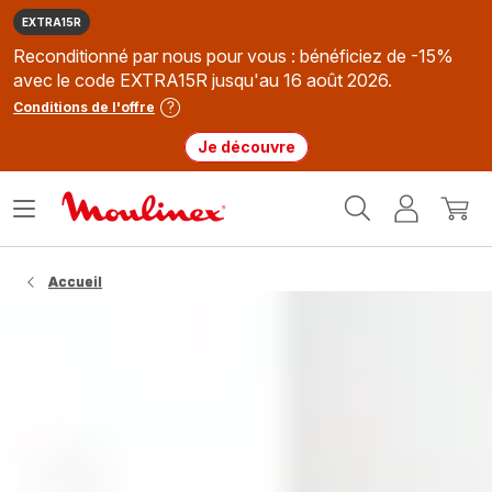
EXTRA15R
Reconditionné par nous pour vous : bénéficiez de -15%
avec le code EXTRA15R jusqu'au 16 août 2026.
Conditions de l'offre
Je découvre
Accueil
Ouvrir
Mon
Mon
Moulinex
le
compte
panie
menu
Accueil