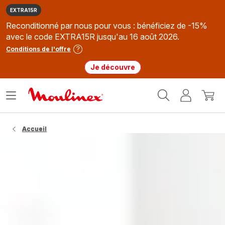
EXTRA15R
Reconditionné par nous pour vous : bénéficiez de -15%
avec le code EXTRA15R jusqu'au 16 août 2026.
Conditions de l'offre
Je découvre
Accueil
Ouvrir
Mon
Mon
Moulinex
le
compte
panie
menu
Accueil