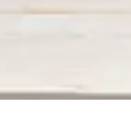
ERREUR 404
La page que vous recherchez n’existe plus,