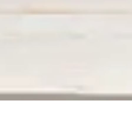
ERREUR 404
La page que vous recherchez n’existe plus,