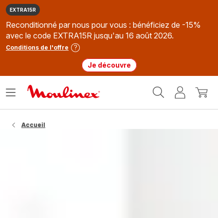
EXTRA15R
Reconditionné par nous pour vous : bénéficiez de -15%
avec le code EXTRA15R jusqu'au 16 août 2026.
Conditions de l'offre
Je découvre
Accueil
Ouvrir
Mon
Mon
Moulinex
le
compte
panie
menu
Accueil