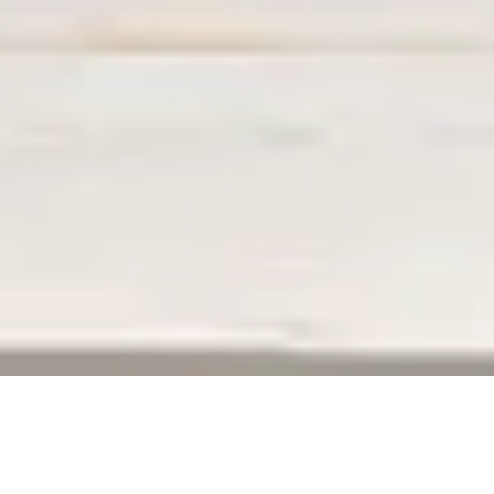
ERREUR 404
La page que vous recherchez n’existe plus,