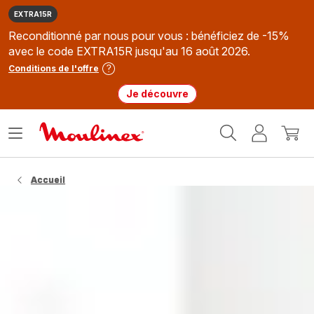
EXTRA15R
Reconditionné par nous pour vous : bénéficiez de -15%
avec le code EXTRA15R jusqu'au 16 août 2026.
Conditions de l'offre
Je découvre
Accueil
Ouvrir
Mon
Mon
Moulinex
le
compte
panie
menu
Accueil