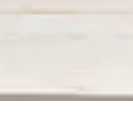
ERREUR 404
La page que vous recherchez n’existe plus,