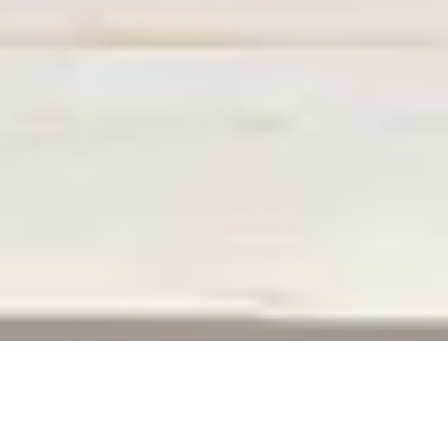
ERREUR 404
La page que vous recherchez n’existe plus,