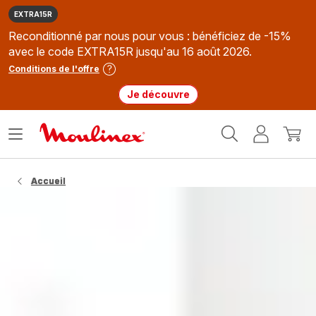
EXTRA15R
Reconditionné par nous pour vous : bénéficiez de -15%
avec le code EXTRA15R jusqu'au 16 août 2026.
Conditions de l'offre
Je découvre
Accueil
Ouvrir
Mon
Mon
Moulinex
le
compte
panie
menu
Accueil