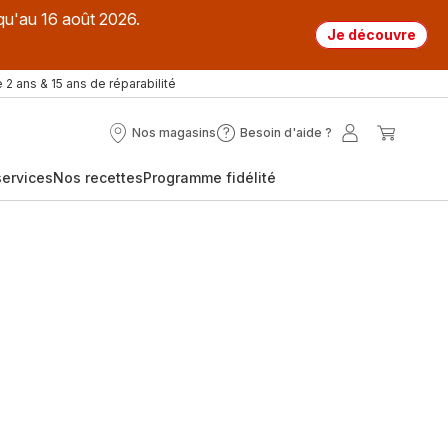
qu'au 16 août 2026.
Je découvre
 2 ans & 15 ans de réparabilité
Nos magasins
Besoin d'aide ?
Nos
Besoin
Mon
Mon
magasins
d'aide
compte
panier
ervices
Nos recettes
Programme fidélité
?