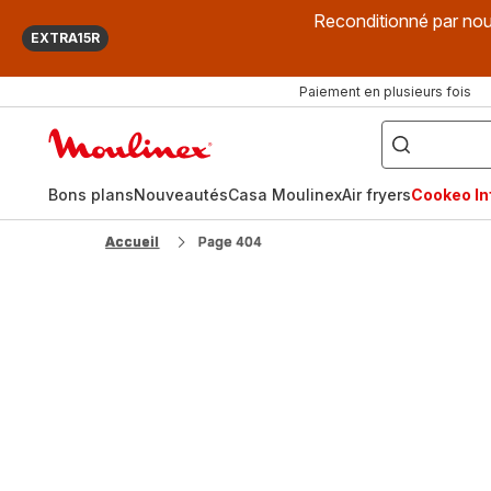
Reconditionné par nou
EXTRA15R
Paiement en plusieurs fois
["Que
recherchez-
Accueil
vous
?",
Moulinex
"Cookeo",
"Air
fryer",
Bons plans
Nouveautés
Casa Moulinex
Air fryers
Cookeo Inf
"Companion"]
Accueil
Page 404