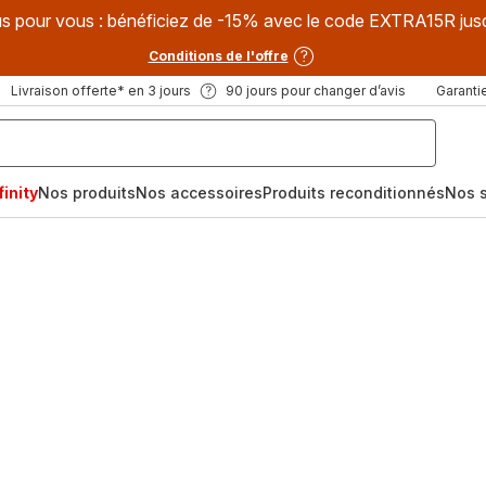
s pour vous : bénéficiez de -15% avec le code EXTRA15R jus
Conditions de l'offre
Livraison offerte* en 3 jours
90 jours pour changer d’avis
Garantie
inity
Nos produits
Nos accessoires
Produits reconditionnés
Nos s