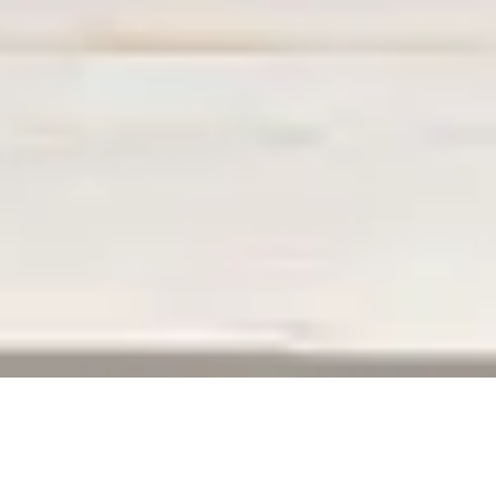
ERREUR 404
La page que vous recherchez n’existe plus,