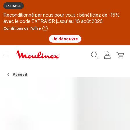
EXTRA15R
Reconditionné par nous pour vous : bénéficiez de -15%
avec le code EXTRA15R jusqu'au 16 août 2026.
Conditions de l'offre
Je découvre
Accueil
Ouvrir
Mon
Mon
Moulinex
le
compte
panie
menu
Accueil