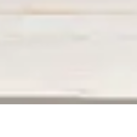
ERREUR 404
La page que vous recherchez n’existe plus,