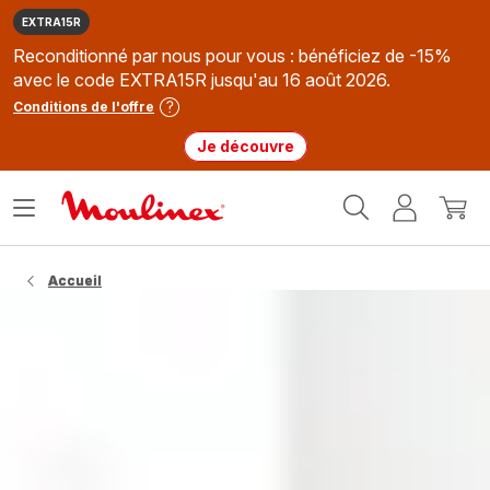
EXTRA15R
Reconditionné par nous pour vous : bénéficiez de -15%
avec le code EXTRA15R jusqu'au 16 août 2026.
Conditions de l'offre
Je découvre
Accueil
Ouvrir
Mon
Mon
Moulinex
le
compte
panie
menu
Accueil