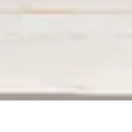
ERREUR 404
La page que vous recherchez n’existe plus,