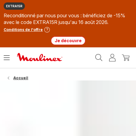
EXTRA15R
Reconditionné par nous pour vous : bénéficiez de -15%
avec le code EXTRA15R jusqu'au 16 août 2026.
Conditions de l'offre
Je découvre
Accueil
Ouvrir
Mon
Mon
Moulinex
le
compte
panie
menu
Accueil