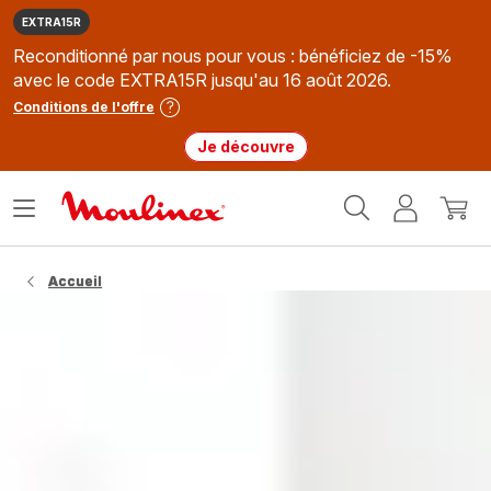
EXTRA15R
Reconditionné par nous pour vous : bénéficiez de -15%
avec le code EXTRA15R jusqu'au 16 août 2026.
Conditions de l'offre
Je découvre
Accueil
Ouvrir
Mon
Mon
Moulinex
le
compte
panie
menu
Accueil