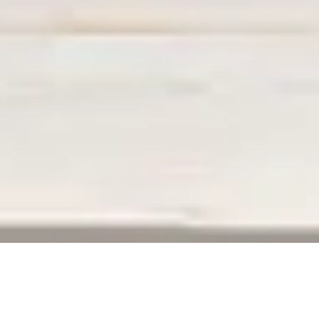
ERREUR 404
La page que vous recherchez n’existe plus,